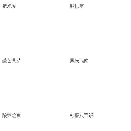
粑粑卷
酸扒菜
酸芒果芽
凤庆腊肉
酸笋烩鱼
柠檬八宝饭