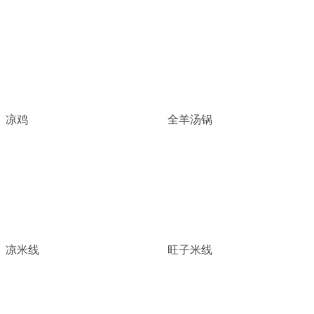
凉鸡
全羊汤锅
凉米线
旺子米线