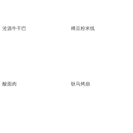
沧源牛干巴
稀豆粉米线
酸面肉
耿马烤崩