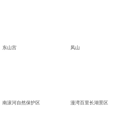
东山宫
凤山
南滚河自然保护区
漫湾百里长湖景区