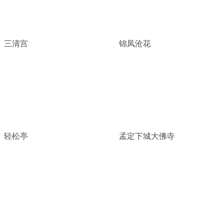
三清宫
锦凤沧花
轻松亭
孟定下城大佛寺