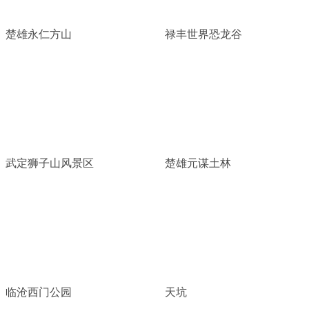
楚雄永仁方山
禄丰世界恐龙谷
武定狮子山风景区
楚雄元谋土林
临沧西门公园
天坑