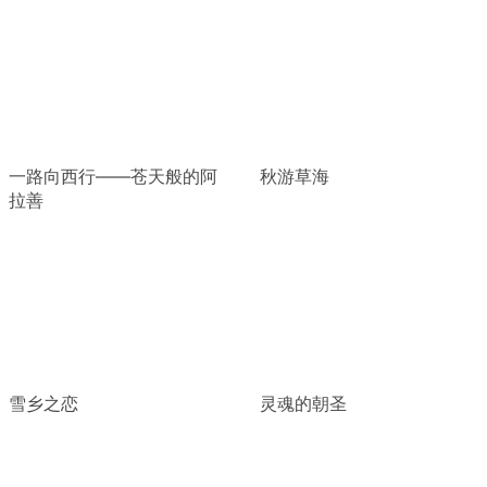
一路向西行——苍天般的阿
秋游草海
拉善
雪乡之恋
灵魂的朝圣