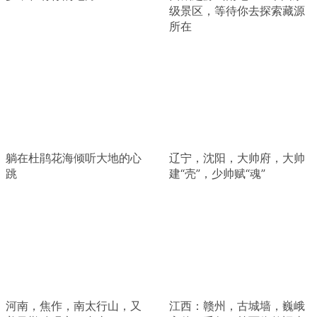
级景区，等待你去探索藏源
所在
躺在杜鹃花海倾听大地的心
辽宁，沈阳，大帅府，大帅
跳
建“壳”，少帅赋“魂”
河南，焦作，南太行山，又
江西：赣州，古城墙，巍峨