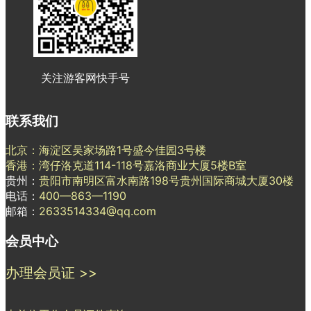
关注游客网快手号
联系我们
北京：海淀区吴家场路1号盛今佳园3号楼
香港：湾仔洛克道114-118号嘉洛商业大厦5楼B室
贵州：
贵阳市南明区富水南路198号贵州国际商城大厦30楼
电话：
400—863—1190
邮箱：
2633514334@qq.com
会员中心
办理会员证 >>