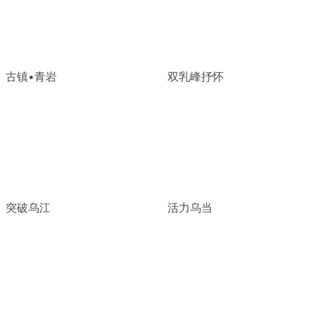
古镇•青岩
双乳峰抒怀
突破乌江
活力乌当