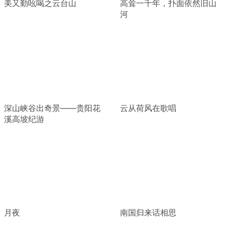
美又勤吆喝之云台山
高耸一千年，扑面依然旧山
河
深山峡谷出奇景——贵阳花
云从荷风在歌唱
溪高坡纪游
月夜
南国归来话相思