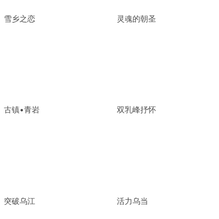
雪乡之恋
灵魂的朝圣
古镇•青岩
双乳峰抒怀
突破乌江
活力乌当