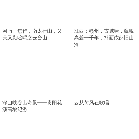
河南，焦作，南太行山，又
江西：赣州，古城墙，巍峨
美又勤吆喝之云台山
高耸一千年，扑面依然旧山
河
深山峡谷出奇景——贵阳花
云从荷风在歌唱
溪高坡纪游