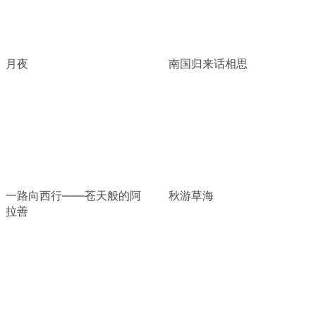
月夜
南国归来话相思
一路向西行——苍天般的阿
秋游草海
拉善