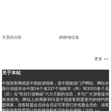
天堂的台阶
静静地绽放
更多 >>
关于本站
中国游客网就是中国旅游指南，是中国旅游门戶网站。网站全
面介绍提供全中国34个省337个地级市（州）和3000多个县
（区）在“吃住行游购娱”六大方面的信息，并为广大游客提供
旅游咨询。网站上的商家95%是中国游客联盟签约的特约联
盟商家，游客联盟会员持会员证可享受打折优惠会员价。游客
网和游客联盟是让你在旅游和生活中处处省钱！
详情 >>