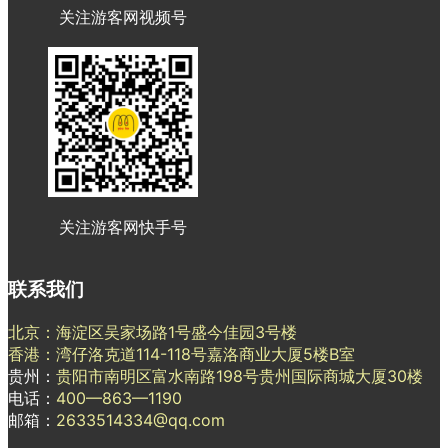
关注游客网视频号
关注游客网快手号
联系我们
北京：海淀区吴家场路1号盛今佳园3号楼
香港：湾仔洛克道114-118号嘉洛商业大厦5楼B室
贵州：
贵阳市南明区富水南路198号贵州国际商城大厦30楼
电话：
400—863—1190
邮箱：
2633514334@qq.com