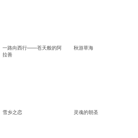
一路向西行——苍天般的阿
秋游草海
拉善
雪乡之恋
灵魂的朝圣