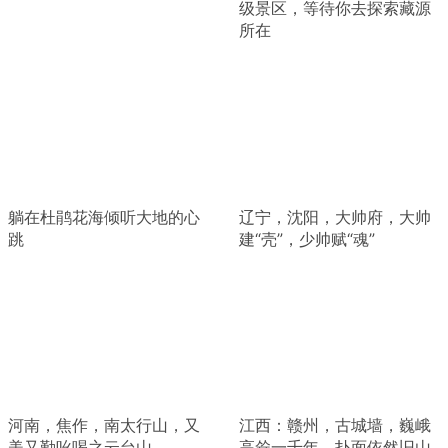
级景区，等待你去探索藏源
所在
躺在杜鹃花海倾听大地的心
辽宁，沈阳，大帅府，大帅
跳
建“壳”，少帅赋“魂”
河南，焦作，南太行山，又
江西：赣州，古城墙，巍峨
美又勤吆喝之云台山
高耸一千年，扑面依然旧山