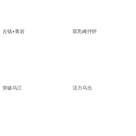
古镇•青岩
双乳峰抒怀
突破乌江
活力乌当