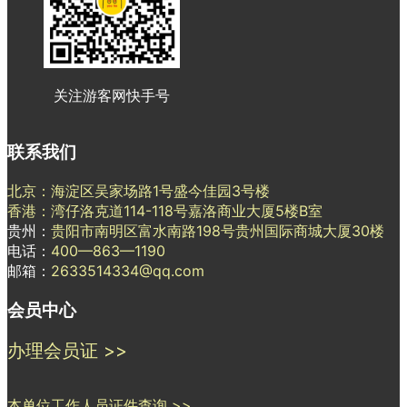
关注游客网快手号
联系我们
北京：海淀区吴家场路1号盛今佳园3号楼
香港：湾仔洛克道114-118号嘉洛商业大厦5楼B室
贵州：
贵阳市南明区富水南路198号贵州国际商城大厦30楼
电话：
400—863—1190
邮箱：
2633514334@qq.com
会员中心
办理会员证 >>
本单位工作人员证件查询 >>