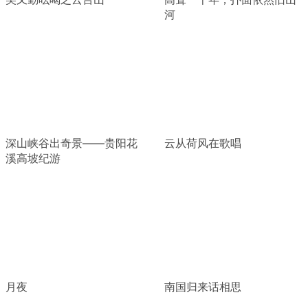
河
深山峡谷出奇景——贵阳花
云从荷风在歌唱
溪高坡纪游
月夜
南国归来话相思