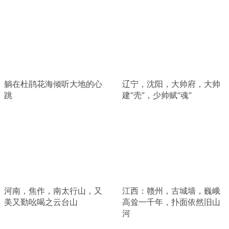
躺在杜鹃花海倾听大地的心
辽宁，沈阳，大帅府，大帅
跳
建“壳”，少帅赋“魂”
河南，焦作，南太行山，又
江西：赣州，古城墙，巍峨
美又勤吆喝之云台山
高耸一千年，扑面依然旧山
河