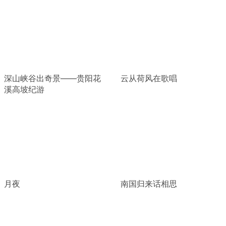
深山峡谷出奇景——贵阳花
云从荷风在歌唱
溪高坡纪游
月夜
南国归来话相思