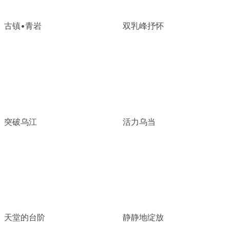
古镇•青岩
双乳峰抒怀
突破乌江
活力乌当
天堂的台阶
静静地绽放