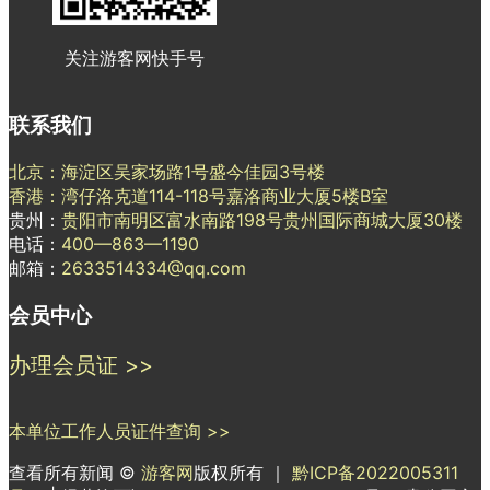
关注游客网快手号
联系我们
北京：海淀区吴家场路1号盛今佳园3号楼
香港：湾仔洛克道114-118号嘉洛商业大厦5楼B室
贵州：
贵阳市南明区富水南路198号贵州国际商城大厦30楼
电话：
400—863—1190
邮箱：
2633514334@qq.com
会员中心
办理会员证 >>
本单位工作人员证件查询 >>
查看所有新闻 ©
游客网
版权所有 ｜
黔ICP备2022005311