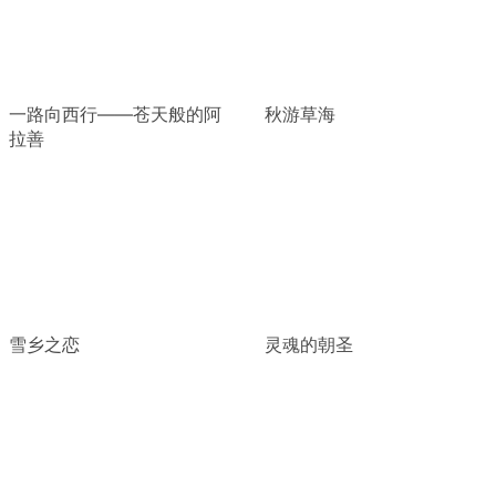
一路向西行——苍天般的阿
秋游草海
拉善
雪乡之恋
灵魂的朝圣