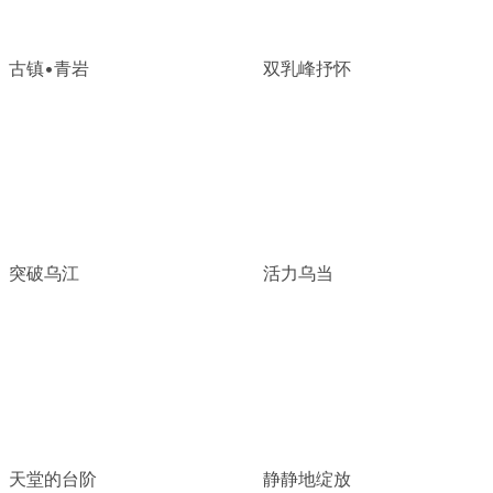
古镇•青岩
双乳峰抒怀
突破乌江
活力乌当
天堂的台阶
静静地绽放