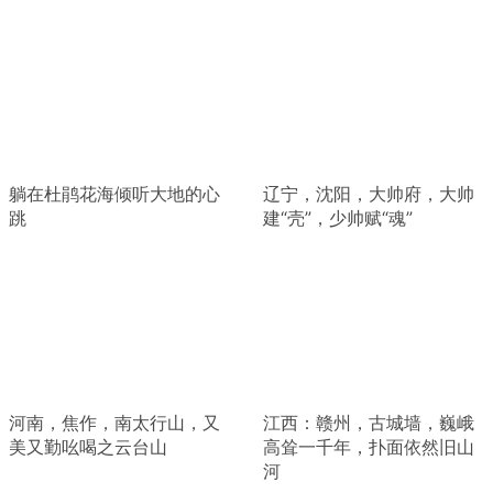
躺在杜鹃花海倾听大地的心
辽宁，沈阳，大帅府，大帅
跳
建“壳”，少帅赋“魂”
河南，焦作，南太行山，又
江西：赣州，古城墙，巍峨
美又勤吆喝之云台山
高耸一千年，扑面依然旧山
河