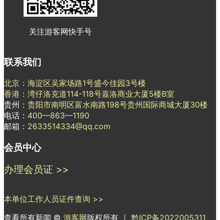
关注游客网快手号
联系我们
北京：海淀区吴家场路1号盛今佳园3号楼
香港：湾仔洛克道114-118号嘉洛商业大厦5楼B室
贵州：
贵阳市南明区富水南路198号贵州国际商城大厦30楼
电话：
400—863—1190
邮箱：
2633514334@qq.com
会员中心
办理会员证 >>
本单位工作人员证件查询 >>
查看所有新闻 ©
游客网
版权所有 ｜
黔ICP备2022005311