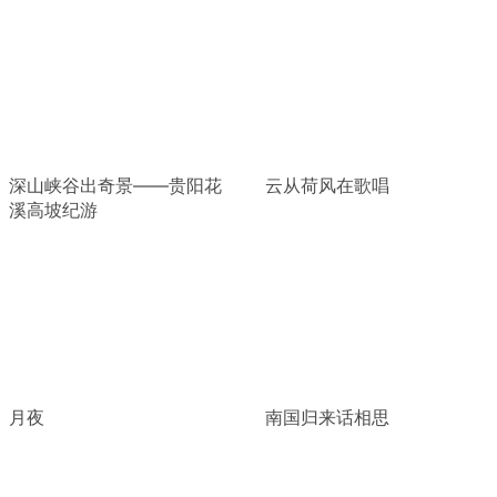
深山峡谷出奇景——贵阳花
云从荷风在歌唱
溪高坡纪游
月夜
南国归来话相思