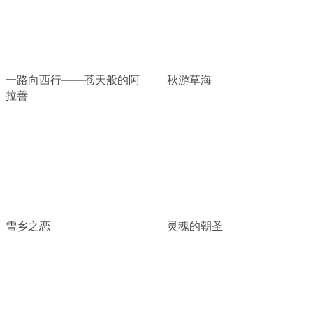
一路向西行——苍天般的阿
秋游草海
拉善
雪乡之恋
灵魂的朝圣