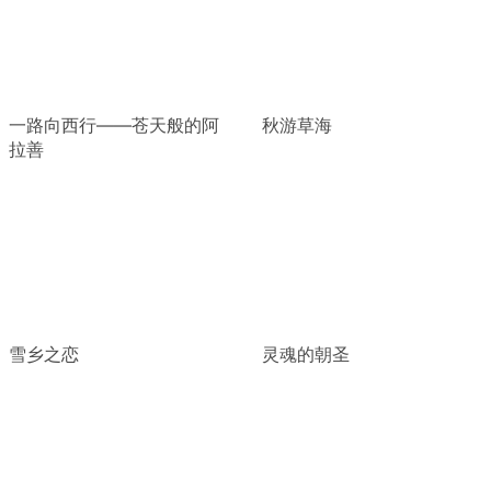
一路向西行——苍天般的阿
秋游草海
拉善
雪乡之恋
灵魂的朝圣