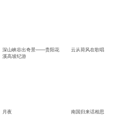
深山峡谷出奇景——贵阳花
云从荷风在歌唱
溪高坡纪游
月夜
南国归来话相思