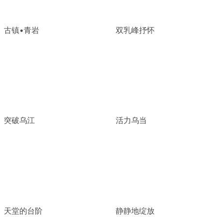
古镇•青岩
双乳峰抒怀
突破乌江
活力乌当
天堂的台阶
静静地绽放