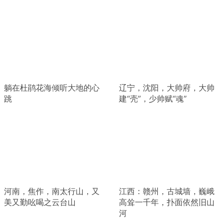
躺在杜鹃花海倾听大地的心
辽宁，沈阳，大帅府，大帅
跳
建“壳”，少帅赋“魂”
河南，焦作，南太行山，又
江西：赣州，古城墙，巍峨
美又勤吆喝之云台山
高耸一千年，扑面依然旧山
河