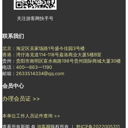
关注游客网快手号
联系我们
北京：海淀区吴家场路1号盛今佳园3号楼
香港：湾仔洛克道114-118号嘉洛商业大厦5楼B室
贵州：
贵阳市南明区富水南路198号贵州国际商城大厦30楼
电话：
400—863—1190
邮箱：
2633514334@qq.com
会员中心
办理会员证 >>
本单位工作人员证件查询 >>
查看所有新闻 ©
游客网
版权所有 ｜
黔ICP备2022005311