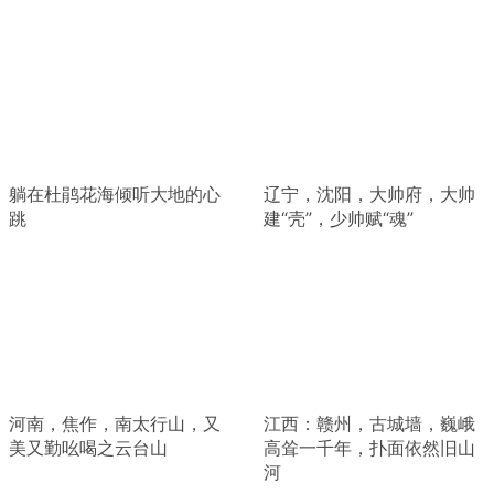
躺在杜鹃花海倾听大地的心
辽宁，沈阳，大帅府，大帅
跳
建“壳”，少帅赋“魂”
河南，焦作，南太行山，又
江西：赣州，古城墙，巍峨
美又勤吆喝之云台山
高耸一千年，扑面依然旧山
河