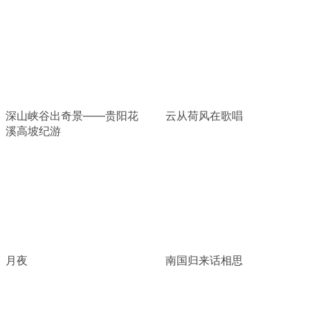
深山峡谷出奇景——贵阳花
云从荷风在歌唱
溪高坡纪游
月夜
南国归来话相思