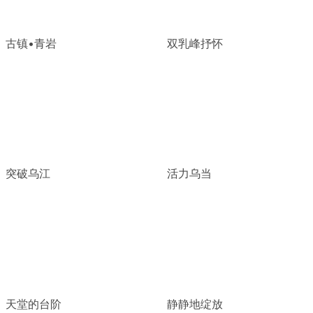
古镇•青岩
双乳峰抒怀
突破乌江
活力乌当
天堂的台阶
静静地绽放