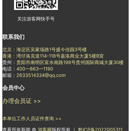
关注游客网快手号
联系我们
北京：海淀区吴家场路1号盛今佳园3号楼
香港：湾仔洛克道114-118号嘉洛商业大厦5楼B室
贵州：
贵阳市南明区富水南路198号贵州国际商城大厦30楼
电话：
400—863—1190
邮箱：
2633514334@qq.com
会员中心
办理会员证 >>
本单位工作人员证件查询 >>
查看所有新闻 ©
游客网
版权所有 ｜
黔ICP备2022005311