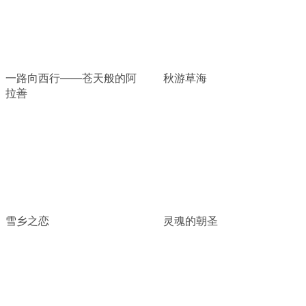
一路向西行——苍天般的阿
秋游草海
拉善
雪乡之恋
灵魂的朝圣