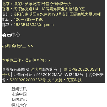
北京：海淀区吴家场路1号盛今佳园3号楼
香港：湾仔洛克道114-118号嘉洛商业大厦5楼B室
贵州：
贵阳市南明区富水南路198号贵州国际商城大厦30楼
电话：
400—863—1190
邮箱：
2633514334@qq.com
会员中心
办理会员证 >>
本单位工作人员证件查询 >>
查看所有新闻 ©
游客网
版权所有 ｜
黔ICP备2022005311
号-3
| 经营许可证：91520102MAAJW12298号 ｜贵公网安
备：
52010202003282号
技术支持：优宝科技
新闻资讯
走遍中国
我的游记
特别推介