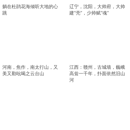
躺在杜鹃花海倾听大地的心
辽宁，沈阳，大帅府，大帅
跳
建“壳”，少帅赋“魂”
河南，焦作，南太行山，又
江西：赣州，古城墙，巍峨
美又勤吆喝之云台山
高耸一千年，扑面依然旧山
河