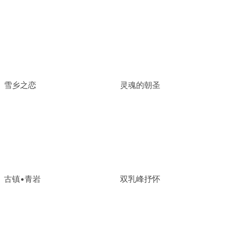
雪乡之恋
灵魂的朝圣
古镇•青岩
双乳峰抒怀