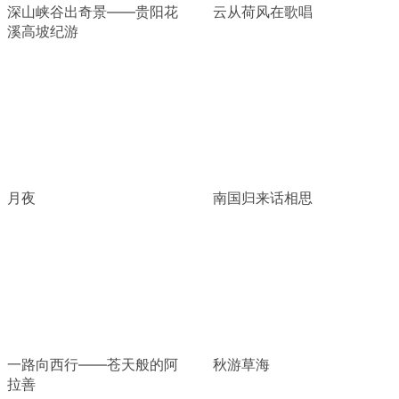
深山峡谷出奇景——贵阳花
云从荷风在歌唱
溪高坡纪游
月夜
南国归来话相思
一路向西行——苍天般的阿
秋游草海
拉善