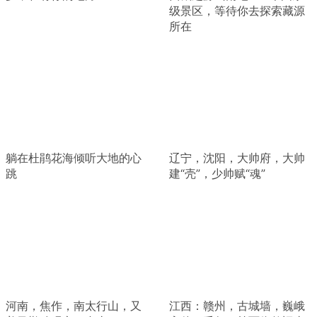
级景区，等待你去探索藏源
所在
躺在杜鹃花海倾听大地的心
辽宁，沈阳，大帅府，大帅
跳
建“壳”，少帅赋“魂”
河南，焦作，南太行山，又
江西：赣州，古城墙，巍峨