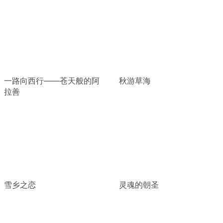
一路向西行——苍天般的阿
秋游草海
拉善
雪乡之恋
灵魂的朝圣