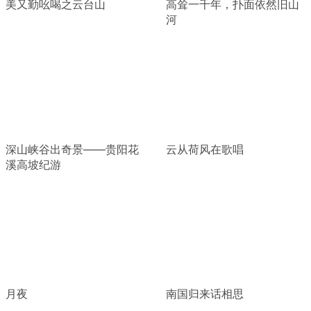
美又勤吆喝之云台山
高耸一千年，扑面依然旧山
河
深山峡谷出奇景——贵阳花
云从荷风在歌唱
溪高坡纪游
月夜
南国归来话相思