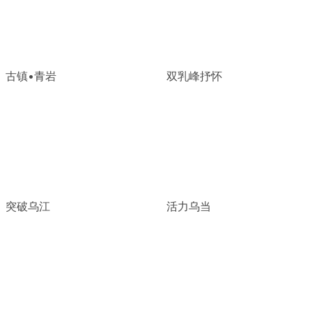
古镇•青岩
双乳峰抒怀
突破乌江
活力乌当