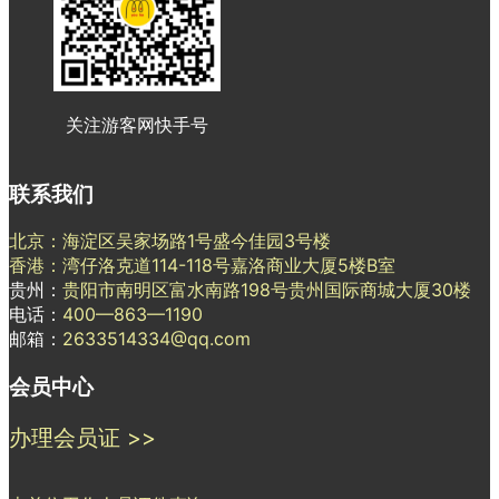
关注游客网快手号
联系我们
北京：海淀区吴家场路1号盛今佳园3号楼
香港：湾仔洛克道114-118号嘉洛商业大厦5楼B室
贵州：
贵阳市南明区富水南路198号贵州国际商城大厦30楼
电话：
400—863—1190
邮箱：
2633514334@qq.com
会员中心
办理会员证 >>