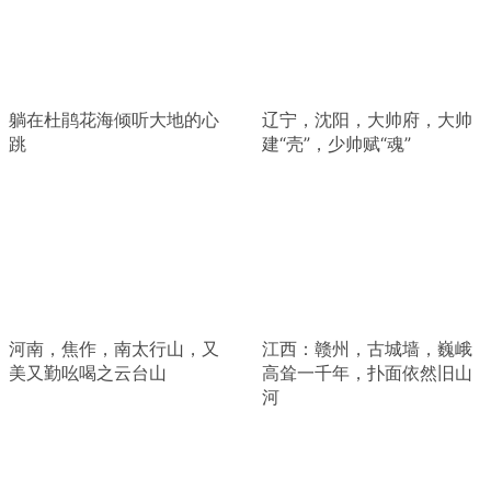
躺在杜鹃花海倾听大地的心
辽宁，沈阳，大帅府，大帅
跳
建“壳”，少帅赋“魂”
河南，焦作，南太行山，又
江西：赣州，古城墙，巍峨
美又勤吆喝之云台山
高耸一千年，扑面依然旧山
河