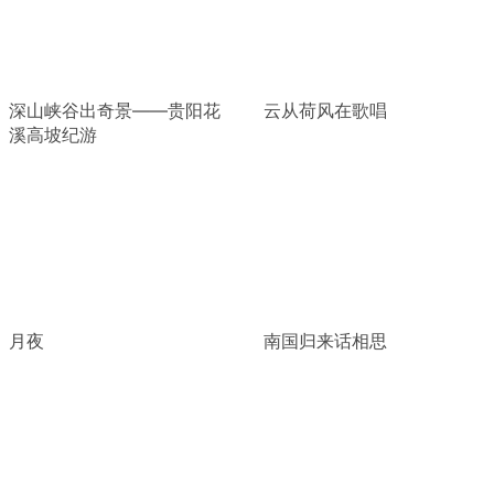
深山峡谷出奇景——贵阳花
云从荷风在歌唱
溪高坡纪游
月夜
南国归来话相思