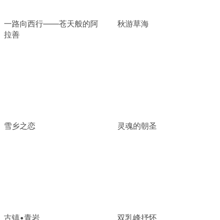
一路向西行——苍天般的阿
秋游草海
拉善
雪乡之恋
灵魂的朝圣
古镇•青岩
双乳峰抒怀