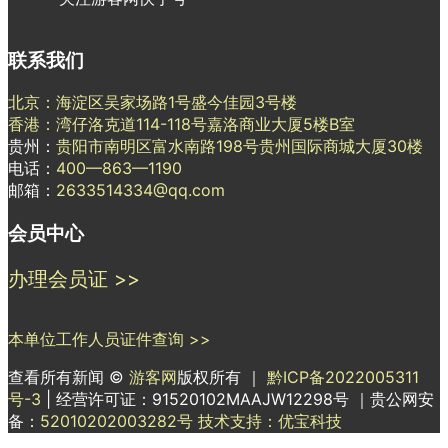
联系我们
北京：海淀区吴家场路1号盛今佳园3号楼
香港：湾仔洛克道114-118号嘉洛商业大厦5楼B室
贵州：
贵阳市南明区富水南路198号贵州国际商城大厦30楼
电话：
400—863—1190
邮箱：
2633514334@qq.com
会员中心
办理会员证 >>
本单位工作人员证件查询 >>
查看所有新闻 ©
游客网
版权所有 ｜
黔ICP备2022005311
号-3
| 经营许可证：91520102MAAJW12298号 ｜贵公网安
备：
52010202003282号
技术支持：优宝科技