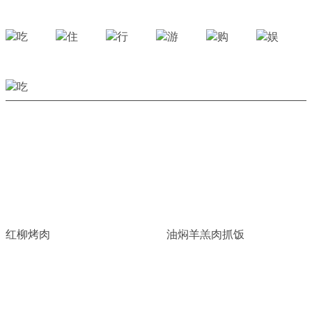
红柳烤肉
油焖羊羔肉抓饭