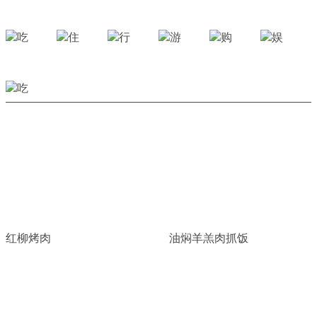
红柳烤肉
油焖羊羔肉抓饭