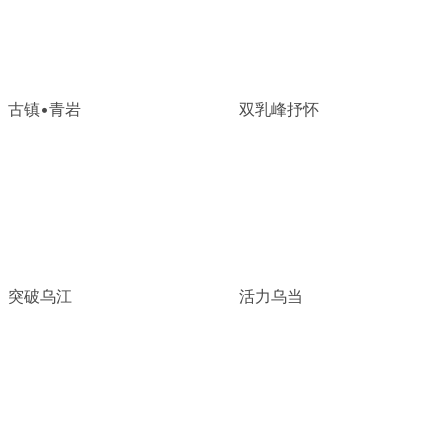
古镇•青岩
双乳峰抒怀
突破乌江
活力乌当