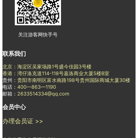
关注游客网快手号
联系我们
北京：海淀区吴家场路1号盛今佳园3号楼
香港：湾仔洛克道114-118号嘉洛商业大厦5楼B室
贵州：
贵阳市南明区富水南路198号贵州国际商城大厦30楼
电话：
400—863—1190
邮箱：
2633514334@qq.com
会员中心
办理会员证 >>