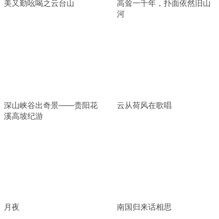
美又勤吆喝之云台山
高耸一千年，扑面依然旧山
河
深山峡谷出奇景——贵阳花
云从荷风在歌唱
溪高坡纪游
月夜
南国归来话相思