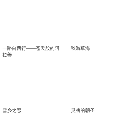
一路向西行——苍天般的阿
秋游草海
拉善
雪乡之恋
灵魂的朝圣