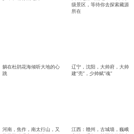
级景区，等待你去探索藏源
所在
躺在杜鹃花海倾听大地的心
辽宁，沈阳，大帅府，大帅
跳
建“壳”，少帅赋“魂”
河南，焦作，南太行山，又
江西：赣州，古城墙，巍峨