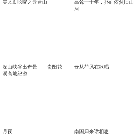
美又勤吆喝之云台山
高耸一千年，扑面依然旧山
河
深山峡谷出奇景——贵阳花
云从荷风在歌唱
溪高坡纪游
月夜
南国归来话相思