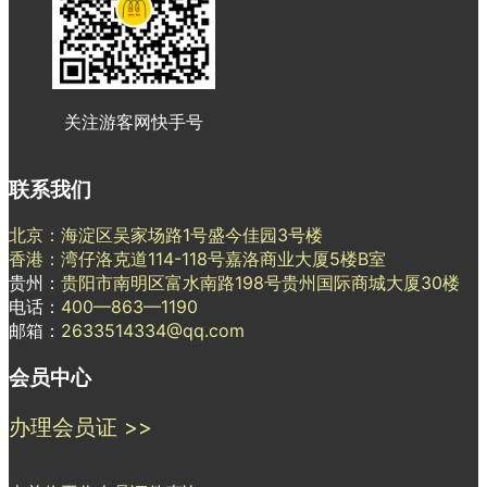
关注游客网快手号
联系我们
北京：海淀区吴家场路1号盛今佳园3号楼
香港：湾仔洛克道114-118号嘉洛商业大厦5楼B室
贵州：
贵阳市南明区富水南路198号贵州国际商城大厦30楼
电话：
400—863—1190
邮箱：
2633514334@qq.com
会员中心
办理会员证 >>