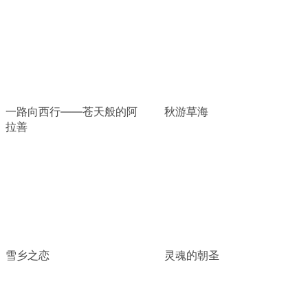
一路向西行——苍天般的阿
秋游草海
拉善
雪乡之恋
灵魂的朝圣