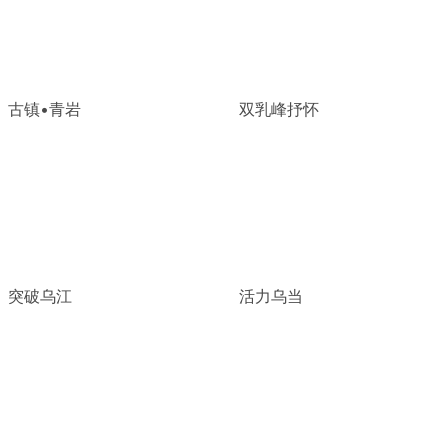
古镇•青岩
双乳峰抒怀
突破乌江
活力乌当