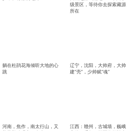
级景区，等待你去探索藏源
所在
躺在杜鹃花海倾听大地的心
辽宁，沈阳，大帅府，大帅
跳
建“壳”，少帅赋“魂”
河南，焦作，南太行山，又
江西：赣州，古城墙，巍峨