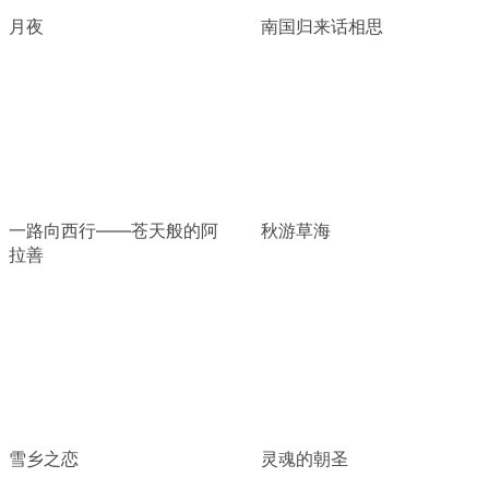
月夜
南国归来话相思
一路向西行——苍天般的阿
秋游草海
拉善
雪乡之恋
灵魂的朝圣