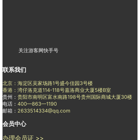
关注游客网快手号
联系我们
北京：海淀区吴家场路1号盛今佳园3号楼
香港：湾仔洛克道114-118号嘉洛商业大厦5楼B室
贵州：
贵阳市南明区富水南路198号贵州国际商城大厦30楼
电话：
400—863—1190
邮箱：
2633514334@qq.com
会员中心
办理会员证 >>