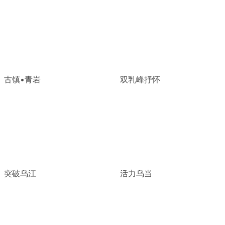
古镇•青岩
双乳峰抒怀
突破乌江
活力乌当