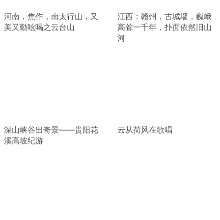
河南，焦作，南太行山，又
江西：赣州，古城墙，巍峨
美又勤吆喝之云台山
高耸一千年，扑面依然旧山
河
深山峡谷出奇景——贵阳花
云从荷风在歌唱
溪高坡纪游