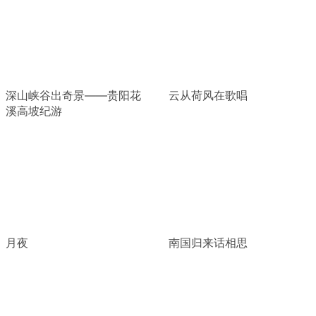
深山峡谷出奇景——贵阳花
云从荷风在歌唱
溪高坡纪游
月夜
南国归来话相思