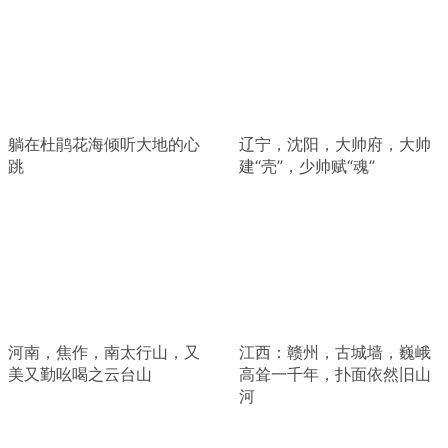
躺在杜鹃花海倾听大地的心
辽宁，沈阳，大帅府，大帅
跳
建“壳”，少帅赋“魂”
河南，焦作，南太行山，又
江西：赣州，古城墙，巍峨
美又勤吆喝之云台山
高耸一千年，扑面依然旧山
河