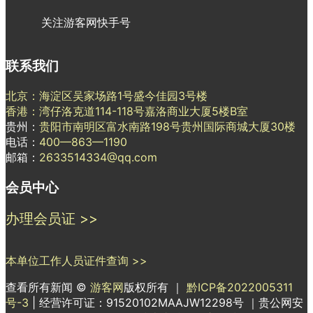
关注游客网快手号
联系我们
北京：海淀区吴家场路1号盛今佳园3号楼
香港：湾仔洛克道114-118号嘉洛商业大厦5楼B室
贵州：
贵阳市南明区富水南路198号贵州国际商城大厦30楼
电话：
400—863—1190
邮箱：
2633514334@qq.com
会员中心
办理会员证 >>
本单位工作人员证件查询 >>
查看所有新闻 ©
游客网
版权所有 ｜
黔ICP备2022005311
号-3
| 经营许可证：91520102MAAJW12298号 ｜贵公网安