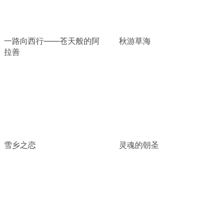
一路向西行——苍天般的阿
秋游草海
拉善
雪乡之恋
灵魂的朝圣