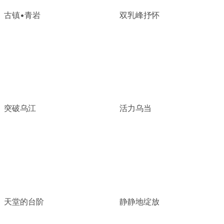
古镇•青岩
双乳峰抒怀
突破乌江
活力乌当
天堂的台阶
静静地绽放