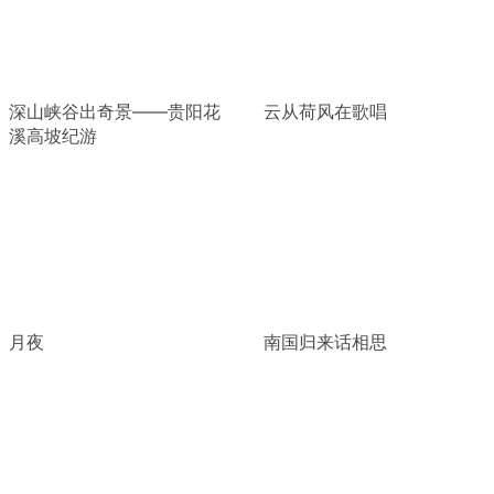
深山峡谷出奇景——贵阳花
云从荷风在歌唱
溪高坡纪游
月夜
南国归来话相思