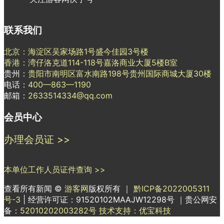
联系我们
北京：海淀区吴家场路1号盛今佳园3号楼
香港：湾仔洛克道114-118号嘉洛商业大厦5楼B室
贵州：
贵阳市南明区富水南路198号贵州国际商城大厦30楼
电话：
400—863—1190
邮箱：
2633514334@qq.com
会员中心
办理会员证 >>
本单位工作人员证件查询 >>
查看所有新闻 ©
游客网
版权所有 ｜
黔ICP备2022005311
号-3
| 经营许可证：91520102MAAJW12298号 ｜贵公网安
备：
52010202003282号
技术支持：优宝科技