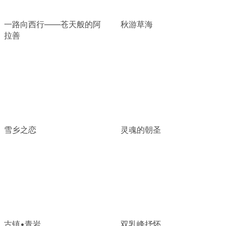
一路向西行——苍天般的阿
秋游草海
拉善
雪乡之恋
灵魂的朝圣
古镇•青岩
双乳峰抒怀