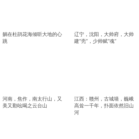
躺在杜鹃花海倾听大地的心
辽宁，沈阳，大帅府，大帅
跳
建“壳”，少帅赋“魂”
河南，焦作，南太行山，又
江西：赣州，古城墙，巍峨
美又勤吆喝之云台山
高耸一千年，扑面依然旧山
河