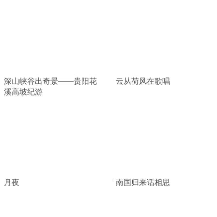
深山峡谷出奇景——贵阳花
云从荷风在歌唱
溪高坡纪游
月夜
南国归来话相思