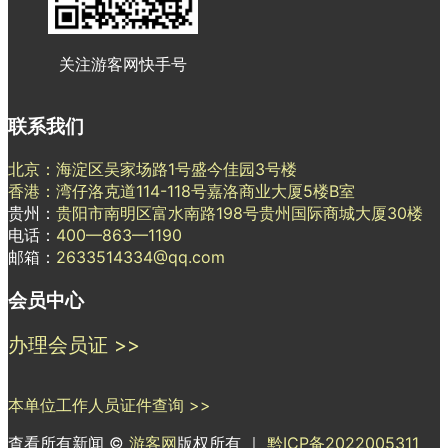
关注游客网快手号
联系我们
北京：海淀区吴家场路1号盛今佳园3号楼
香港：湾仔洛克道114-118号嘉洛商业大厦5楼B室
贵州：
贵阳市南明区富水南路198号贵州国际商城大厦30楼
电话：
400—863—1190
邮箱：
2633514334@qq.com
会员中心
办理会员证 >>
本单位工作人员证件查询 >>
查看所有新闻 ©
游客网
版权所有 ｜
黔ICP备2022005311