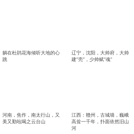
躺在杜鹃花海倾听大地的心
辽宁，沈阳，大帅府，大帅
跳
建“壳”，少帅赋“魂”
河南，焦作，南太行山，又
江西：赣州，古城墙，巍峨
美又勤吆喝之云台山
高耸一千年，扑面依然旧山
河