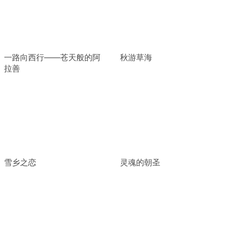
一路向西行——苍天般的阿
秋游草海
拉善
雪乡之恋
灵魂的朝圣