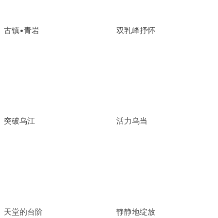
古镇•青岩
双乳峰抒怀
突破乌江
活力乌当
天堂的台阶
静静地绽放