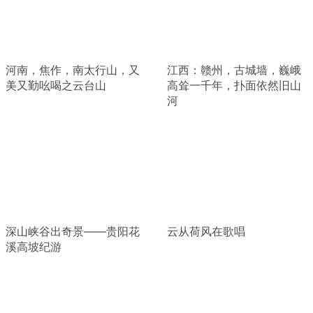
河南，焦作，南太行山，又
江西：赣州，古城墙，巍峨
美又勤吆喝之云台山
高耸一千年，扑面依然旧山
河
深山峡谷出奇景——贵阳花
云从荷风在歌唱
溪高坡纪游