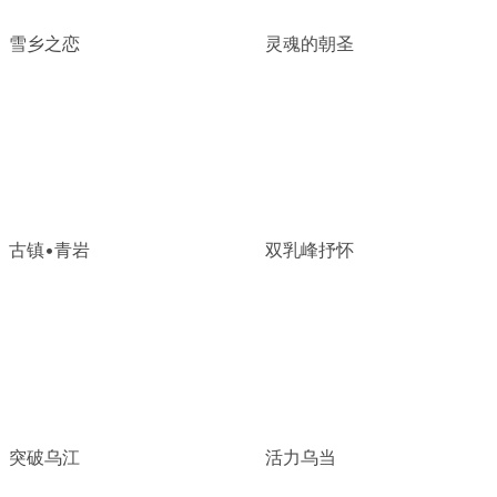
雪乡之恋
灵魂的朝圣
古镇•青岩
双乳峰抒怀
突破乌江
活力乌当