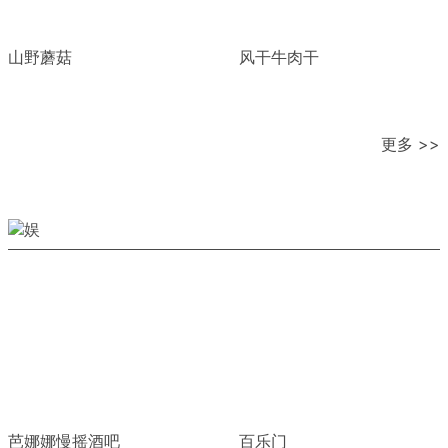
山野蘑菇
风干牛肉干
更多 >>
芭娜娜慢摇酒吧
百乐门