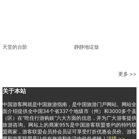
天堂的台阶
静静地绽放
更多 >>
关于本站
中国游客网就是中国旅游指南，是中国旅游门戶网站。网站全
面介绍提供全中国34个省337个地级市（州）和3000多个县
（区）在“吃住行游购娱”六大方面的信息，并为广大游客提供
旅游咨询。网站上的商家95%是中国游客联盟签约的特约联
盟商家，游客联盟会员持会员证可享受打折优惠会员价。游客
网和游客联盟是让你在旅游和生活中处处省钱！
详情 >>