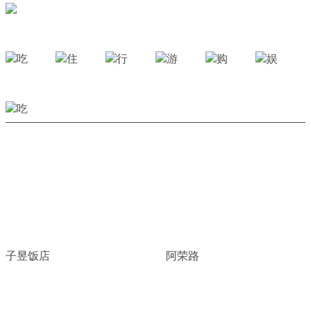
子昱饭店
阿荣路