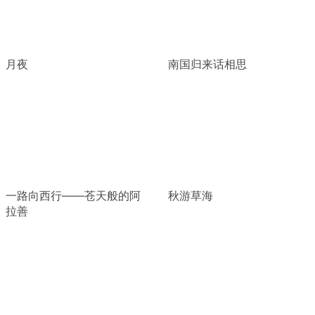
月夜
南国归来话相思
一路向西行——苍天般的阿
秋游草海
拉善