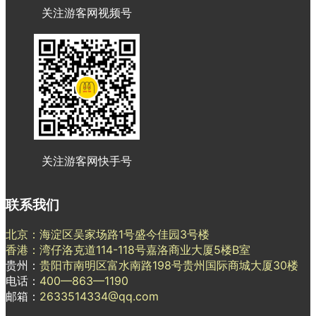
关注游客网视频号
关注游客网快手号
联系我们
北京：海淀区吴家场路1号盛今佳园3号楼
香港：湾仔洛克道114-118号嘉洛商业大厦5楼B室
贵州：
贵阳市南明区富水南路198号贵州国际商城大厦30楼
电话：
400—863—1190
邮箱：
2633514334@qq.com