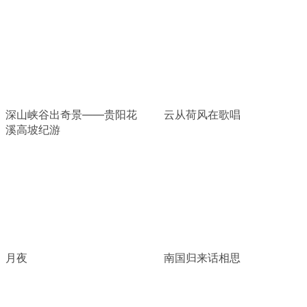
深山峡谷出奇景——贵阳花
云从荷风在歌唱
溪高坡纪游
月夜
南国归来话相思