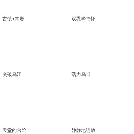
古镇•青岩
双乳峰抒怀
突破乌江
活力乌当
天堂的台阶
静静地绽放