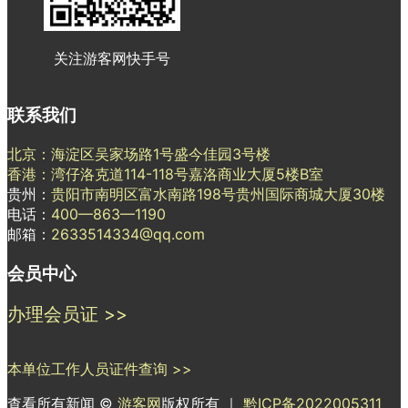
关注游客网快手号
联系我们
北京：海淀区吴家场路1号盛今佳园3号楼
香港：湾仔洛克道114-118号嘉洛商业大厦5楼B室
贵州：
贵阳市南明区富水南路198号贵州国际商城大厦30楼
电话：
400—863—1190
邮箱：
2633514334@qq.com
会员中心
办理会员证 >>
本单位工作人员证件查询 >>
查看所有新闻 ©
游客网
版权所有 ｜
黔ICP备2022005311