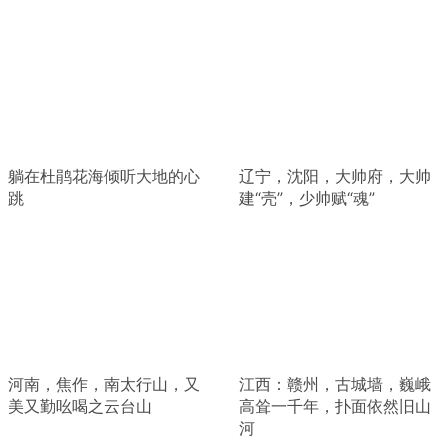
躺在杜鹃花海倾听大地的心
辽宁，沈阳，大帅府，大帅
跳
建“壳”，少帅赋“魂”
河南，焦作，南太行山，又
江西：赣州，古城墙，巍峨
美又勤吆喝之云台山
高耸一千年，扑面依然旧山
河