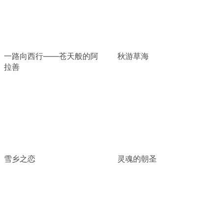
一路向西行——苍天般的阿
秋游草海
拉善
雪乡之恋
灵魂的朝圣