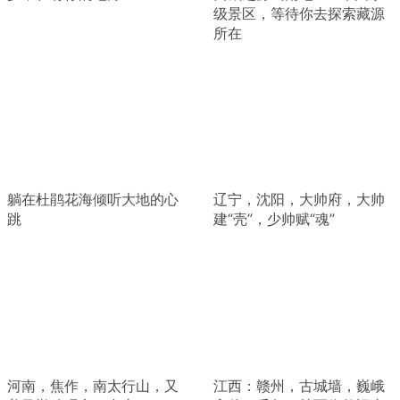
级景区，等待你去探索藏源
所在
躺在杜鹃花海倾听大地的心
辽宁，沈阳，大帅府，大帅
跳
建“壳”，少帅赋“魂”
河南，焦作，南太行山，又
江西：赣州，古城墙，巍峨