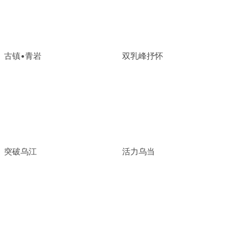
古镇•青岩
双乳峰抒怀
突破乌江
活力乌当