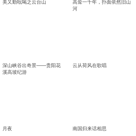
美又勤吆喝之云台山
高耸一千年，扑面依然旧山
河
深山峡谷出奇景——贵阳花
云从荷风在歌唱
溪高坡纪游
月夜
南国归来话相思