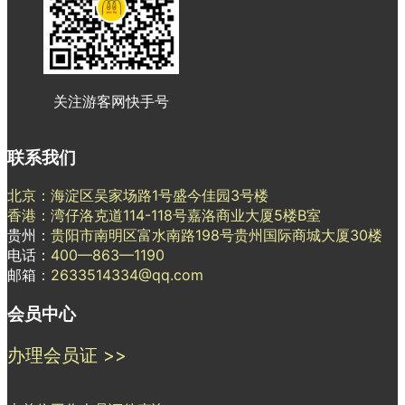
关注游客网快手号
联系我们
北京：海淀区吴家场路1号盛今佳园3号楼
香港：湾仔洛克道114-118号嘉洛商业大厦5楼B室
贵州：
贵阳市南明区富水南路198号贵州国际商城大厦30楼
电话：
400—863—1190
邮箱：
2633514334@qq.com
会员中心
办理会员证 >>