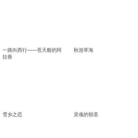
一路向西行——苍天般的阿
秋游草海
拉善
雪乡之恋
灵魂的朝圣