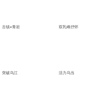
古镇•青岩
双乳峰抒怀
突破乌江
活力乌当