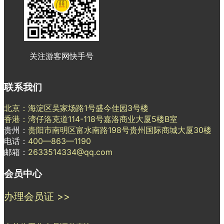
关注游客网快手号
联系我们
北京：海淀区吴家场路1号盛今佳园3号楼
香港：湾仔洛克道114-118号嘉洛商业大厦5楼B室
贵州：
贵阳市南明区富水南路198号贵州国际商城大厦30楼
电话：
400—863—1190
邮箱：
2633514334@qq.com
会员中心
办理会员证 >>