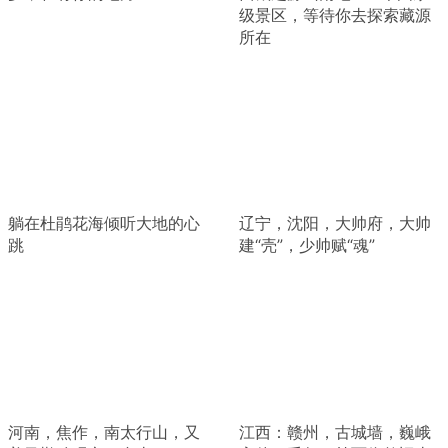
级景区，等待你去探索藏源
所在
躺在杜鹃花海倾听大地的心
辽宁，沈阳，大帅府，大帅
跳
建“壳”，少帅赋“魂”
河南，焦作，南太行山，又
江西：赣州，古城墙，巍峨