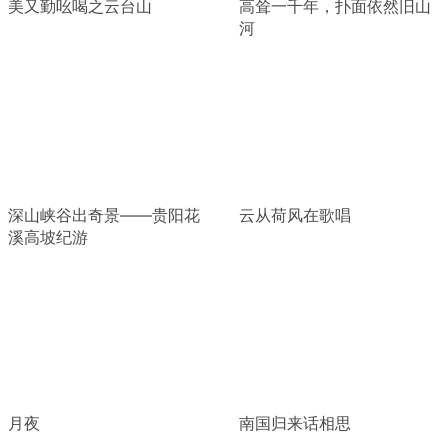
美又勤吆喝之云台山
高耸一千年，扑面依然旧山
河
深山峡谷出奇景——贵阳花
云从荷风在歌唱
溪高坡纪游
月夜
南国归来话相思