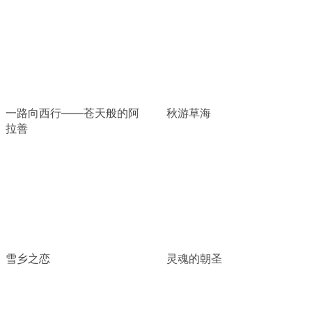
一路向西行——苍天般的阿
秋游草海
拉善
雪乡之恋
灵魂的朝圣