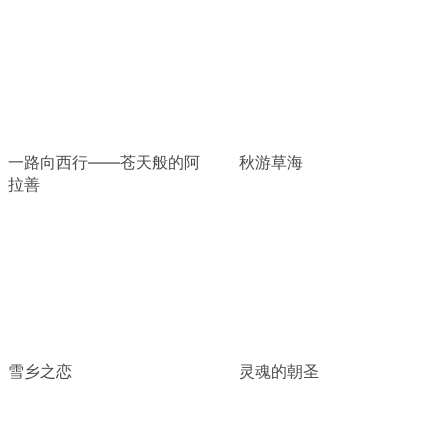
一路向西行——苍天般的阿
秋游草海
拉善
雪乡之恋
灵魂的朝圣