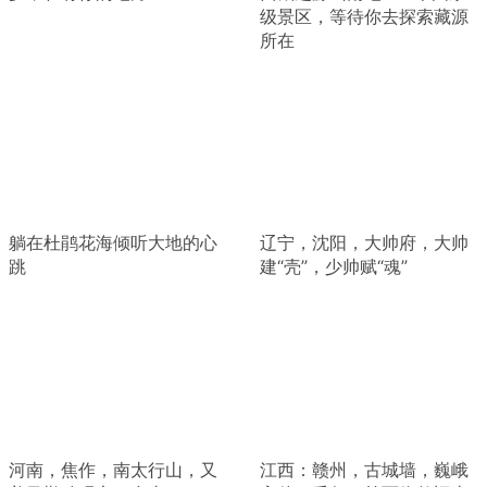
级景区，等待你去探索藏源
所在
躺在杜鹃花海倾听大地的心
辽宁，沈阳，大帅府，大帅
跳
建“壳”，少帅赋“魂”
河南，焦作，南太行山，又
江西：赣州，古城墙，巍峨