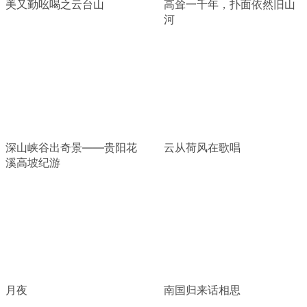
美又勤吆喝之云台山
高耸一千年，扑面依然旧山
河
深山峡谷出奇景——贵阳花
云从荷风在歌唱
溪高坡纪游
月夜
南国归来话相思