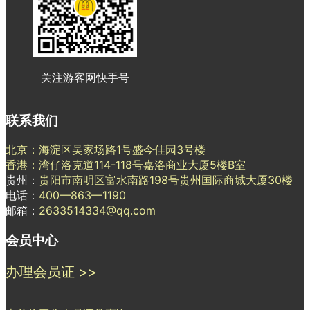
关注游客网快手号
联系我们
北京：海淀区吴家场路1号盛今佳园3号楼
香港：湾仔洛克道114-118号嘉洛商业大厦5楼B室
贵州：
贵阳市南明区富水南路198号贵州国际商城大厦30楼
电话：
400—863—1190
邮箱：
2633514334@qq.com
会员中心
办理会员证 >>