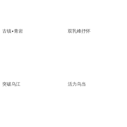
古镇•青岩
双乳峰抒怀
突破乌江
活力乌当