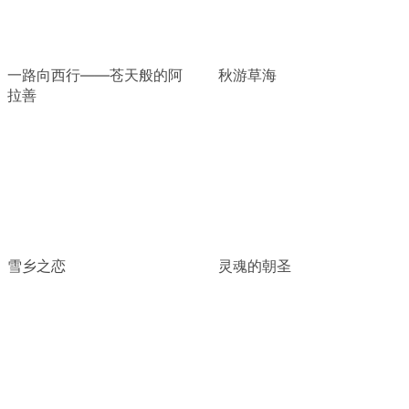
一路向西行——苍天般的阿
秋游草海
拉善
雪乡之恋
灵魂的朝圣