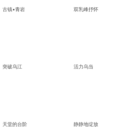
古镇•青岩
双乳峰抒怀
突破乌江
活力乌当
天堂的台阶
静静地绽放