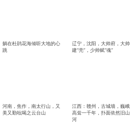
躺在杜鹃花海倾听大地的心
辽宁，沈阳，大帅府，大帅
跳
建“壳”，少帅赋“魂”
河南，焦作，南太行山，又
江西：赣州，古城墙，巍峨
美又勤吆喝之云台山
高耸一千年，扑面依然旧山
河