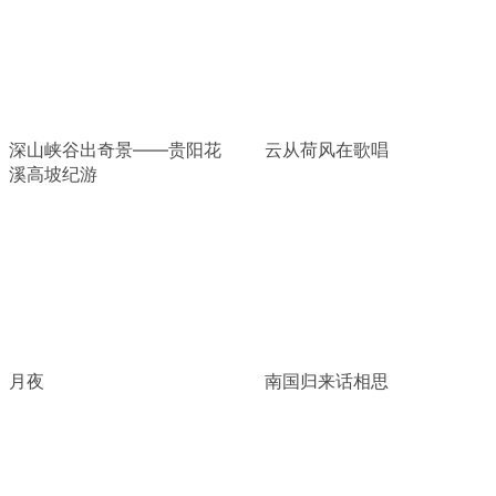
深山峡谷出奇景——贵阳花
云从荷风在歌唱
溪高坡纪游
月夜
南国归来话相思