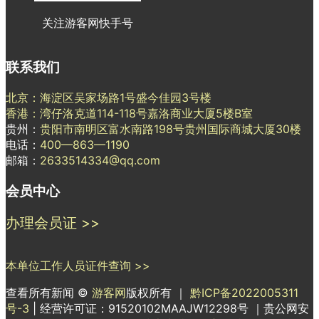
关注游客网快手号
联系我们
北京：海淀区吴家场路1号盛今佳园3号楼
香港：湾仔洛克道114-118号嘉洛商业大厦5楼B室
贵州：
贵阳市南明区富水南路198号贵州国际商城大厦30楼
电话：
400—863—1190
邮箱：
2633514334@qq.com
会员中心
办理会员证 >>
本单位工作人员证件查询 >>
查看所有新闻 ©
游客网
版权所有 ｜
黔ICP备2022005311
号-3
| 经营许可证：91520102MAAJW12298号 ｜贵公网安