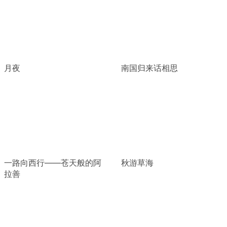
月夜
南国归来话相思
一路向西行——苍天般的阿
秋游草海
拉善