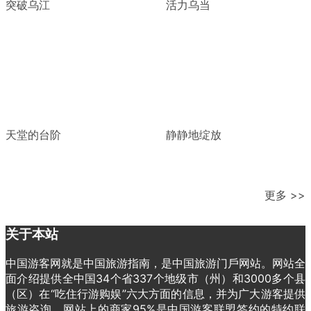
突破乌江
活力乌当
天堂的台阶
静静地绽放
更多 >>
关于本站
中国游客网就是中国旅游指南，是中国旅游门戶网站。网站全
面介绍提供全中国34个省337个地级市（州）和3000多个县
（区）在“吃住行游购娱”六大方面的信息，并为广大游客提供
旅游咨询。网站上的商家95%是中国游客联盟签约的特约联