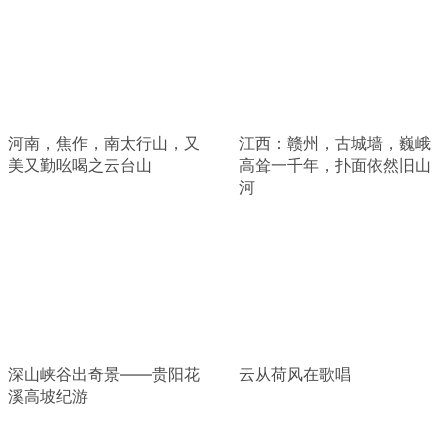
河南，焦作，南太行山，又
江西：赣州，古城墙，巍峨
美又勤吆喝之云台山
高耸一千年，扑面依然旧山
河
深山峡谷出奇景——贵阳花
云从荷风在歌唱
溪高坡纪游