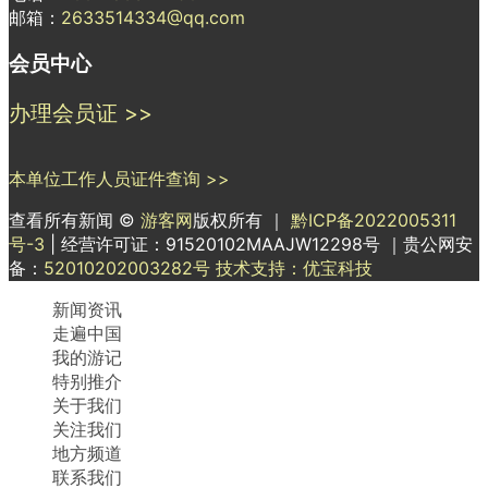
邮箱：
2633514334@qq.com
会员中心
办理会员证 >>
本单位工作人员证件查询 >>
查看所有新闻 ©
游客网
版权所有 ｜
黔ICP备2022005311
号-3
| 经营许可证：91520102MAAJW12298号 ｜贵公网安
备：
52010202003282号
技术支持：优宝科技
新闻资讯
走遍中国
我的游记
特别推介
关于我们
关注我们
地方频道
联系我们