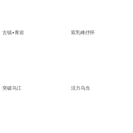
古镇•青岩
双乳峰抒怀
突破乌江
活力乌当