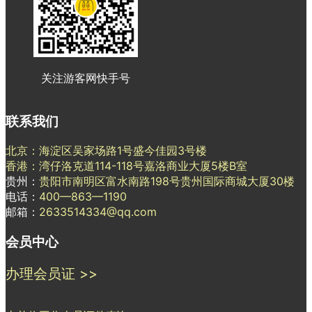
关注游客网快手号
联系我们
北京：海淀区吴家场路1号盛今佳园3号楼
香港：湾仔洛克道114-118号嘉洛商业大厦5楼B室
贵州：
贵阳市南明区富水南路198号贵州国际商城大厦30楼
电话：
400—863—1190
邮箱：
2633514334@qq.com
会员中心
办理会员证 >>