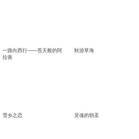
一路向西行——苍天般的阿
秋游草海
拉善
雪乡之恋
灵魂的朝圣