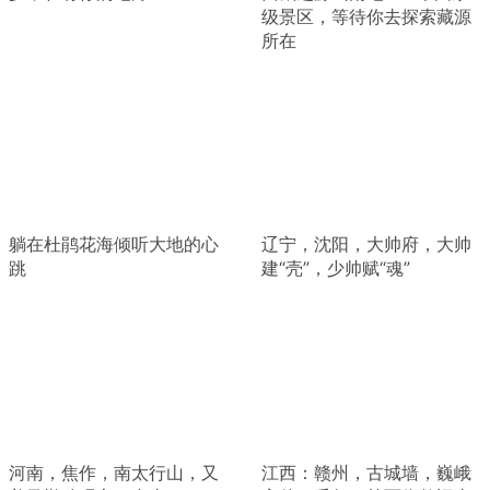
级景区，等待你去探索藏源
所在
躺在杜鹃花海倾听大地的心
辽宁，沈阳，大帅府，大帅
跳
建“壳”，少帅赋“魂”
河南，焦作，南太行山，又
江西：赣州，古城墙，巍峨