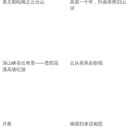
美又勤吆喝之云台山
高耸一千年，扑面依然旧山
河
深山峡谷出奇景——贵阳花
云从荷风在歌唱
溪高坡纪游
月夜
南国归来话相思