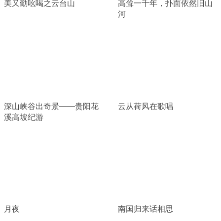
美又勤吆喝之云台山
高耸一千年，扑面依然旧山
河
深山峡谷出奇景——贵阳花
云从荷风在歌唱
溪高坡纪游
月夜
南国归来话相思