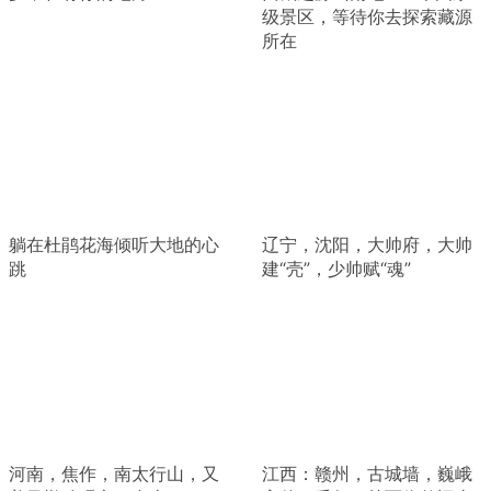
级景区，等待你去探索藏源
所在
躺在杜鹃花海倾听大地的心
辽宁，沈阳，大帅府，大帅
跳
建“壳”，少帅赋“魂”
河南，焦作，南太行山，又
江西：赣州，古城墙，巍峨