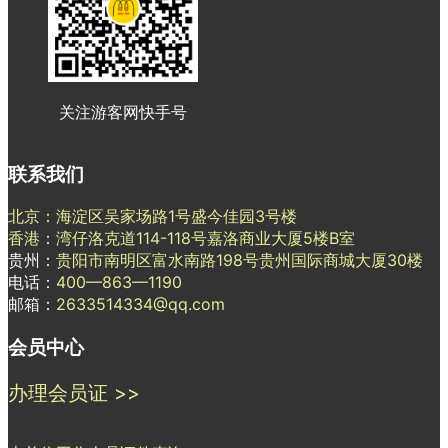
关注游客网快手号
联系我们
北京：海淀区吴家场路1号盛今佳园3号楼
香港：湾仔洛克道114-118号嘉洛商业大厦5楼B室
贵州：
贵阳市南明区富水南路198号贵州国际商城大厦30楼
电话：
400—863—1190
邮箱：
2633514334@qq.com
会员中心
办理会员证 >>