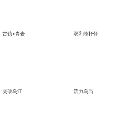
古镇•青岩
双乳峰抒怀
突破乌江
活力乌当