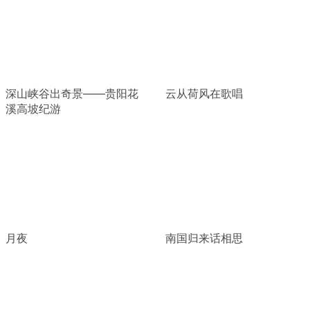
深山峡谷出奇景——贵阳花
云从荷风在歌唱
溪高坡纪游
月夜
南国归来话相思