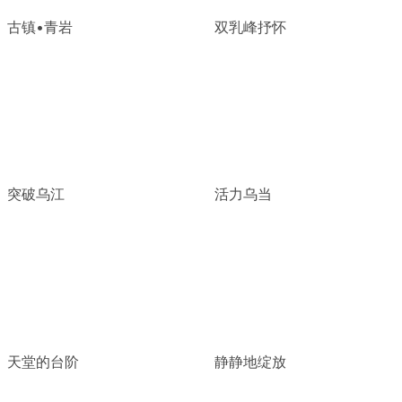
古镇•青岩
双乳峰抒怀
突破乌江
活力乌当
天堂的台阶
静静地绽放