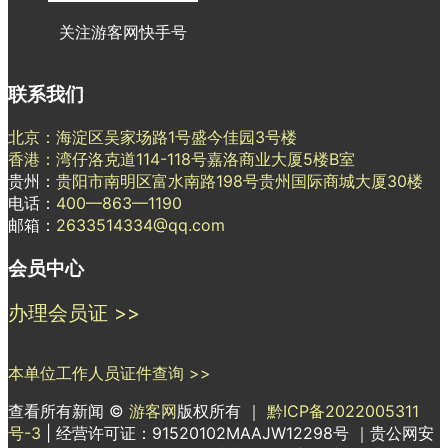
关注游客网快手号
联系我们
北京：海淀区吴家场路1号盛今佳园3号楼
香港：湾仔洛克道114-118号嘉洛商业大厦5楼B室
贵州：
贵阳市南明区富水南路198号贵州国际商城大厦30楼
电话：
400—863—1190
邮箱：
2633514334@qq.com
会员中心
办理会员证 >>
本单位工作人员证件查询 >>
查看所有新闻 ©
游客网
版权所有 ｜
黔ICP备2022005311
号-3
| 经营许可证：91520102MAAJW12298号 ｜贵公网安