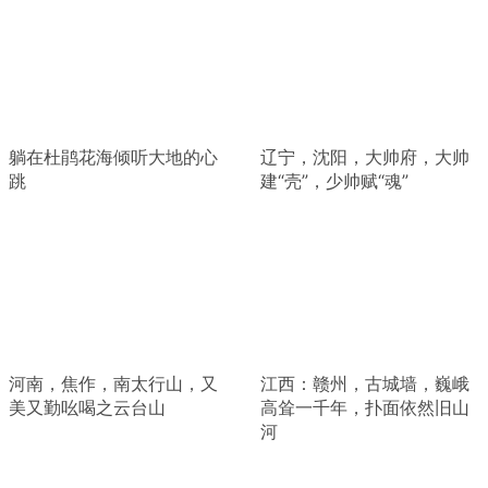
躺在杜鹃花海倾听大地的心
辽宁，沈阳，大帅府，大帅
跳
建“壳”，少帅赋“魂”
河南，焦作，南太行山，又
江西：赣州，古城墙，巍峨
美又勤吆喝之云台山
高耸一千年，扑面依然旧山
河