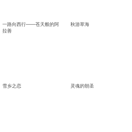
一路向西行——苍天般的阿
秋游草海
拉善
雪乡之恋
灵魂的朝圣