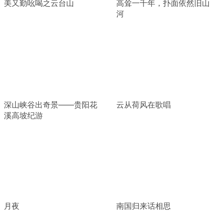
美又勤吆喝之云台山
高耸一千年，扑面依然旧山
河
深山峡谷出奇景——贵阳花
云从荷风在歌唱
溪高坡纪游
月夜
南国归来话相思