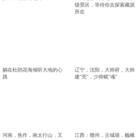
级景区，等待你去探索藏源
所在
躺在杜鹃花海倾听大地的心
辽宁，沈阳，大帅府，大帅
跳
建“壳”，少帅赋“魂”
河南，焦作，南太行山，又
江西：赣州，古城墙，巍峨