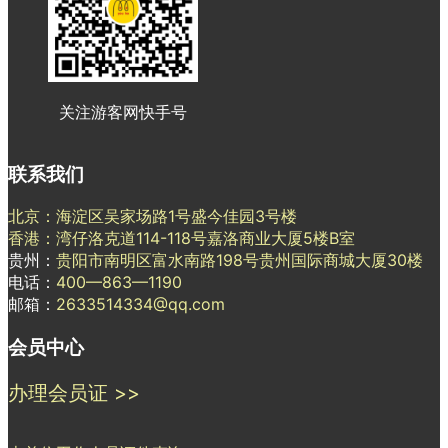
关注游客网快手号
联系我们
北京：海淀区吴家场路1号盛今佳园3号楼
香港：湾仔洛克道114-118号嘉洛商业大厦5楼B室
贵州：
贵阳市南明区富水南路198号贵州国际商城大厦30楼
电话：
400—863—1190
邮箱：
2633514334@qq.com
会员中心
办理会员证 >>