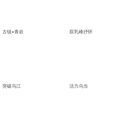
古镇•青岩
双乳峰抒怀
突破乌江
活力乌当