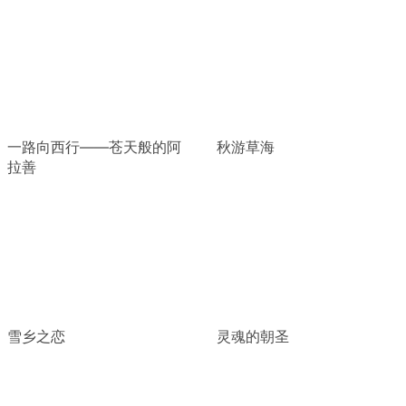
一路向西行——苍天般的阿
秋游草海
拉善
雪乡之恋
灵魂的朝圣