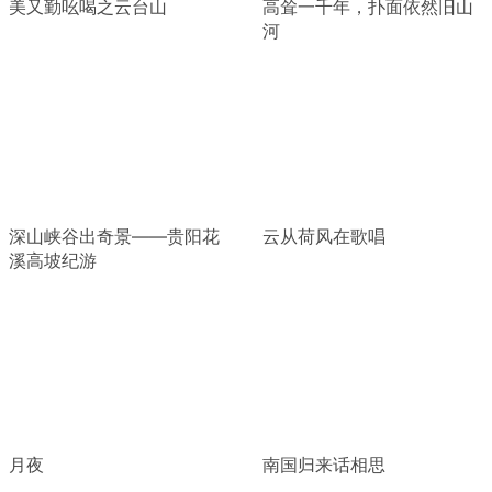
美又勤吆喝之云台山
高耸一千年，扑面依然旧山
河
深山峡谷出奇景——贵阳花
云从荷风在歌唱
溪高坡纪游
月夜
南国归来话相思