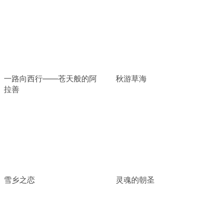
一路向西行——苍天般的阿
秋游草海
拉善
雪乡之恋
灵魂的朝圣