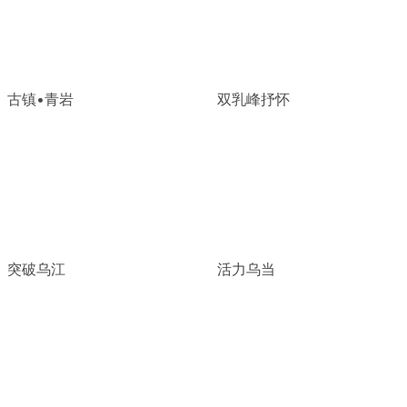
古镇•青岩
双乳峰抒怀
突破乌江
活力乌当