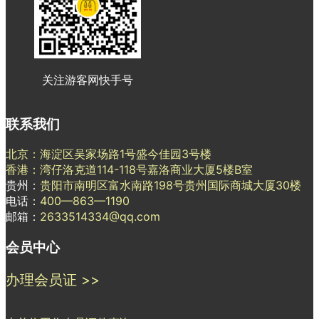
关注游客网快手号
联系我们
北京：海淀区吴家场路1号盛今佳园3号楼
香港：湾仔洛克道114-118号嘉洛商业大厦5楼B室
贵州：
贵阳市南明区富水南路198号贵州国际商城大厦30楼
电话：
400—863—1190
邮箱：
2633514334@qq.com
会员中心
办理会员证 >>