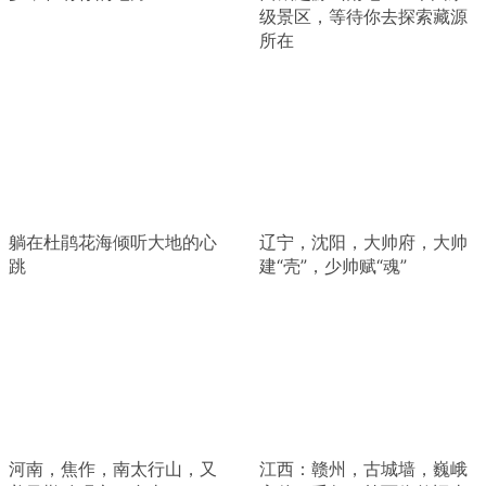
级景区，等待你去探索藏源
所在
躺在杜鹃花海倾听大地的心
辽宁，沈阳，大帅府，大帅
跳
建“壳”，少帅赋“魂”
河南，焦作，南太行山，又
江西：赣州，古城墙，巍峨