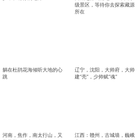
级景区，等待你去探索藏源
所在
躺在杜鹃花海倾听大地的心
辽宁，沈阳，大帅府，大帅
跳
建“壳”，少帅赋“魂”
河南，焦作，南太行山，又
江西：赣州，古城墙，巍峨