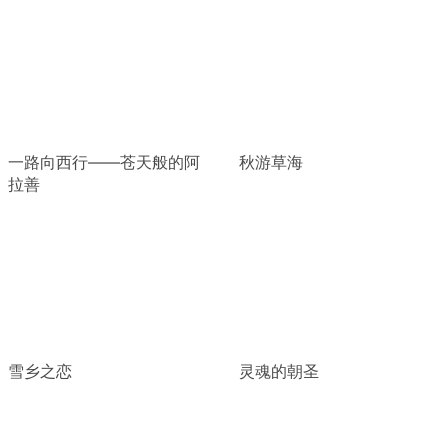
一路向西行——苍天般的阿
秋游草海
拉善
雪乡之恋
灵魂的朝圣