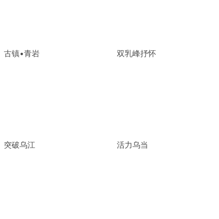
古镇•青岩
双乳峰抒怀
突破乌江
活力乌当