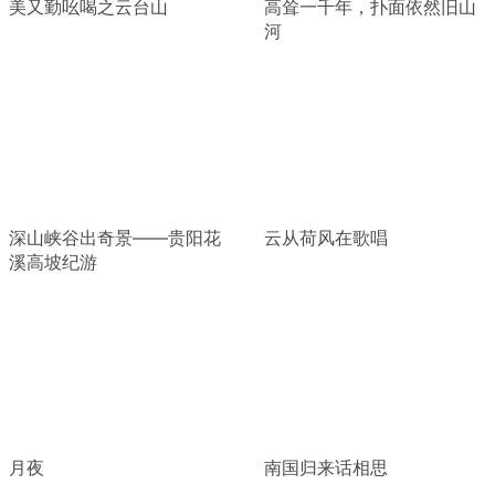
美又勤吆喝之云台山
高耸一千年，扑面依然旧山
河
深山峡谷出奇景——贵阳花
云从荷风在歌唱
溪高坡纪游
月夜
南国归来话相思