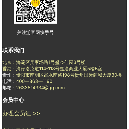
关注游客网快手号
联系我们
北京：海淀区吴家场路1号盛今佳园3号楼
香港：湾仔洛克道114-118号嘉洛商业大厦5楼B室
贵州：
贵阳市南明区富水南路198号贵州国际商城大厦30楼
电话：
400—863—1190
邮箱：
2633514334@qq.com
会员中心
办理会员证 >>