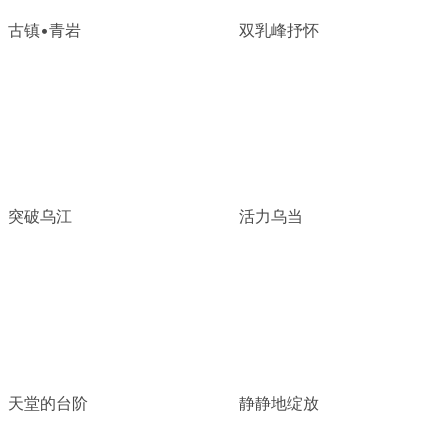
古镇•青岩
双乳峰抒怀
突破乌江
活力乌当
天堂的台阶
静静地绽放