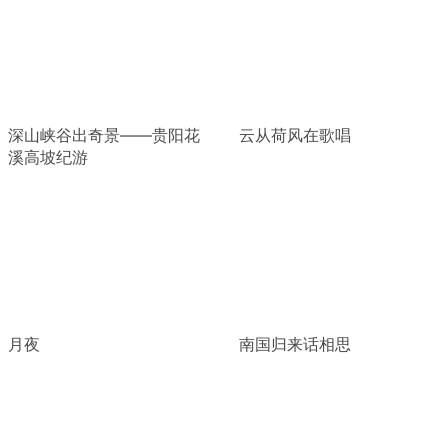
深山峡谷出奇景——贵阳花
云从荷风在歌唱
溪高坡纪游
月夜
南国归来话相思