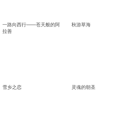
一路向西行——苍天般的阿
秋游草海
拉善
雪乡之恋
灵魂的朝圣