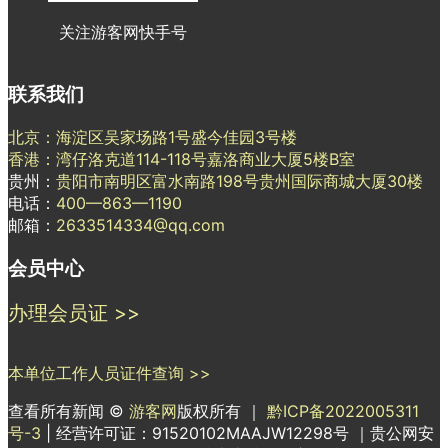
关注游客网快手号
联系我们
北京：海淀区吴家场路1号盛今佳园3号楼
香港：湾仔洛克道114-118号嘉洛商业大厦5楼B室
贵州：
贵阳市南明区富水南路198号贵州国际商城大厦30楼
电话：
400—863—1190
邮箱：
2633514334@qq.com
会员中心
办理会员证 >>
本单位工作人员证件查询 >>
查看所有新闻 ©
游客网
版权所有 ｜
黔ICP备2022005311
号-3
| 经营许可证：91520102MAAJW12298号 ｜贵公网安