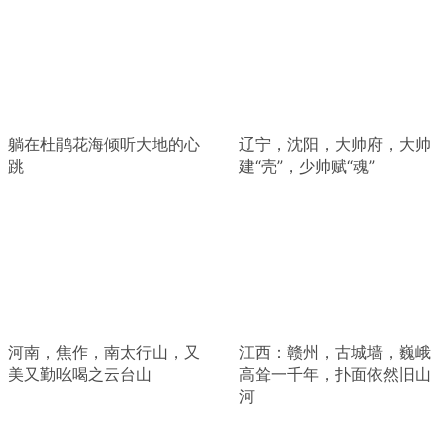
躺在杜鹃花海倾听大地的心
辽宁，沈阳，大帅府，大帅
跳
建“壳”，少帅赋“魂”
河南，焦作，南太行山，又
江西：赣州，古城墙，巍峨
美又勤吆喝之云台山
高耸一千年，扑面依然旧山
河