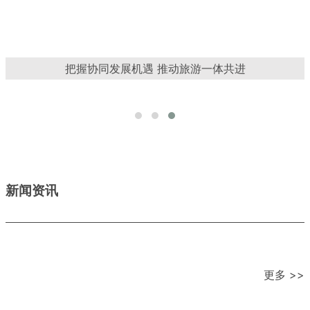
打造“湖北品牌”，畅游“荆楚山水”，中国旅游日湖北分会场活
动在宜昌成功举行
新闻资讯
更多 >>