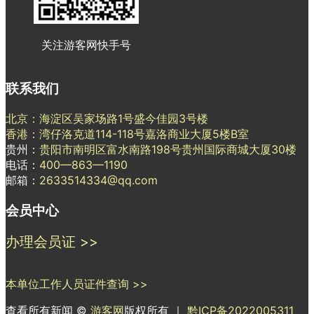
关注游客网快手号
联系我们
北京：海淀区吴家场路1号盛今佳园3号楼
香港：湾仔洛克道114-118号嘉洛商业大厦5楼B室
贵州：
贵阳市南明区富水南路198号贵州国际商城大厦30楼
电话：
400—863—1190
邮箱：
2633514334@qq.com
会员中心
办理会员证 >>
本单位工作人员证件查询 >>
查看所有新闻 ©
游客网
版权所有 ｜
黔ICP备2022005311