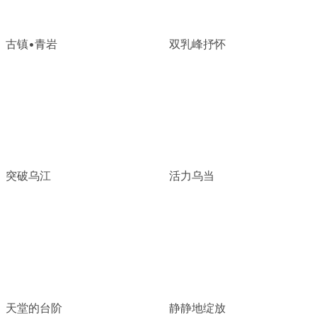
古镇•青岩
双乳峰抒怀
突破乌江
活力乌当
天堂的台阶
静静地绽放