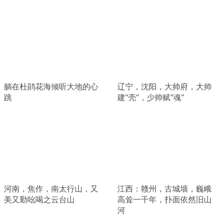
躺在杜鹃花海倾听大地的心
辽宁，沈阳，大帅府，大帅
跳
建“壳”，少帅赋“魂”
河南，焦作，南太行山，又
江西：赣州，古城墙，巍峨
美又勤吆喝之云台山
高耸一千年，扑面依然旧山
河