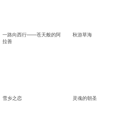
一路向西行——苍天般的阿
秋游草海
拉善
雪乡之恋
灵魂的朝圣