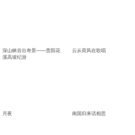
深山峡谷出奇景——贵阳花
云从荷风在歌唱
溪高坡纪游
月夜
南国归来话相思