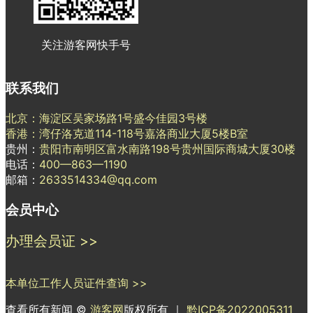
关注游客网快手号
联系我们
北京：海淀区吴家场路1号盛今佳园3号楼
香港：湾仔洛克道114-118号嘉洛商业大厦5楼B室
贵州：
贵阳市南明区富水南路198号贵州国际商城大厦30楼
电话：
400—863—1190
邮箱：
2633514334@qq.com
会员中心
办理会员证 >>
本单位工作人员证件查询 >>
查看所有新闻 ©
游客网
版权所有 ｜
黔ICP备2022005311