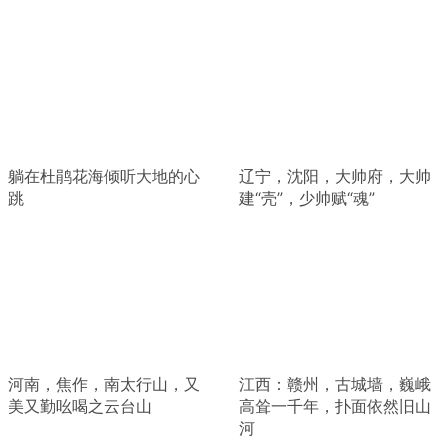
躺在杜鹃花海倾听大地的心
辽宁，沈阳，大帅府，大帅
跳
建“壳”，少帅赋“魂”
河南，焦作，南太行山，又
江西：赣州，古城墙，巍峨
美又勤吆喝之云台山
高耸一千年，扑面依然旧山
河