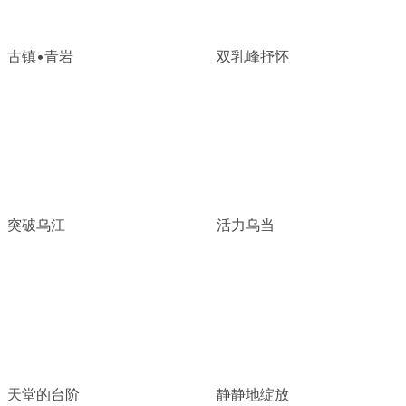
古镇•青岩
双乳峰抒怀
突破乌江
活力乌当
天堂的台阶
静静地绽放