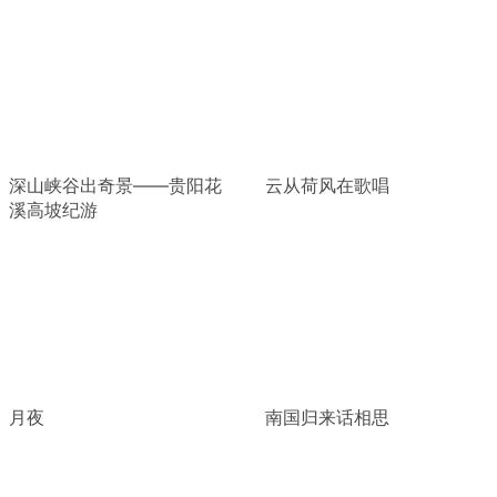
深山峡谷出奇景——贵阳花
云从荷风在歌唱
溪高坡纪游
月夜
南国归来话相思