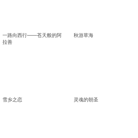
一路向西行——苍天般的阿
秋游草海
拉善
雪乡之恋
灵魂的朝圣