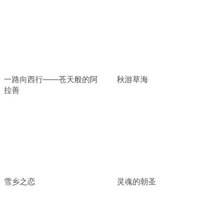
一路向西行——苍天般的阿
秋游草海
拉善
雪乡之恋
灵魂的朝圣