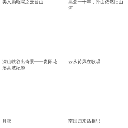
美又勤吆喝之云台山
高耸一千年，扑面依然旧山
河
深山峡谷出奇景——贵阳花
云从荷风在歌唱
溪高坡纪游
月夜
南国归来话相思