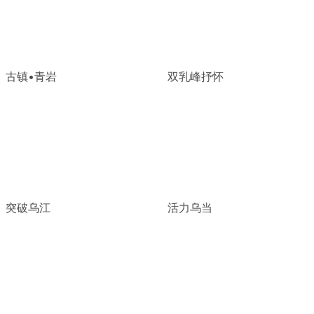
古镇•青岩
双乳峰抒怀
突破乌江
活力乌当