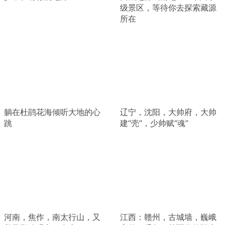
级景区，等待你去探索藏源
所在
躺在杜鹃花海倾听大地的心
辽宁，沈阳，大帅府，大帅
跳
建“壳”，少帅赋“魂”
河南，焦作，南太行山，又
江西：赣州，古城墙，巍峨