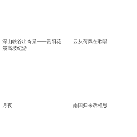
深山峡谷出奇景——贵阳花
云从荷风在歌唱
溪高坡纪游
月夜
南国归来话相思