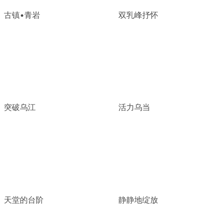
古镇•青岩
双乳峰抒怀
突破乌江
活力乌当
天堂的台阶
静静地绽放