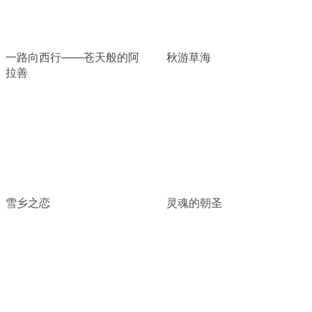
一路向西行——苍天般的阿
秋游草海
拉善
雪乡之恋
灵魂的朝圣