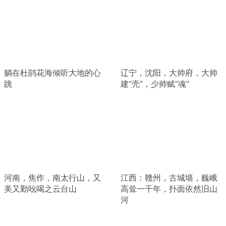
躺在杜鹃花海倾听大地的心
辽宁，沈阳，大帅府，大帅
跳
建“壳”，少帅赋“魂”
河南，焦作，南太行山，又
江西：赣州，古城墙，巍峨
美又勤吆喝之云台山
高耸一千年，扑面依然旧山
河