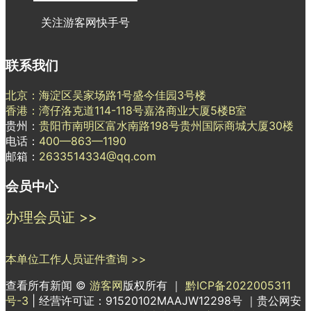
关注游客网快手号
联系我们
北京：海淀区吴家场路1号盛今佳园3号楼
香港：湾仔洛克道114-118号嘉洛商业大厦5楼B室
贵州：
贵阳市南明区富水南路198号贵州国际商城大厦30楼
电话：
400—863—1190
邮箱：
2633514334@qq.com
会员中心
办理会员证 >>
本单位工作人员证件查询 >>
查看所有新闻 ©
游客网
版权所有 ｜
黔ICP备2022005311
号-3
| 经营许可证：91520102MAAJW12298号 ｜贵公网安