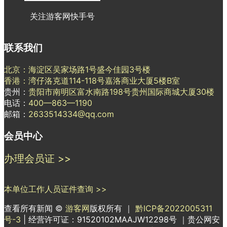
关注游客网快手号
联系我们
北京：海淀区吴家场路1号盛今佳园3号楼
香港：湾仔洛克道114-118号嘉洛商业大厦5楼B室
贵州：
贵阳市南明区富水南路198号贵州国际商城大厦30楼
电话：
400—863—1190
邮箱：
2633514334@qq.com
会员中心
办理会员证 >>
本单位工作人员证件查询 >>
查看所有新闻 ©
游客网
版权所有 ｜
黔ICP备2022005311
号-3
| 经营许可证：91520102MAAJW12298号 ｜贵公网安