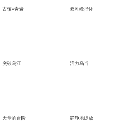
古镇•青岩
双乳峰抒怀
突破乌江
活力乌当
天堂的台阶
静静地绽放