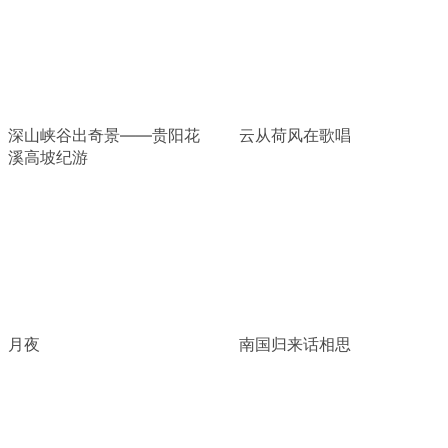
深山峡谷出奇景——贵阳花
云从荷风在歌唱
溪高坡纪游
月夜
南国归来话相思