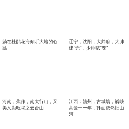
躺在杜鹃花海倾听大地的心
辽宁，沈阳，大帅府，大帅
跳
建“壳”，少帅赋“魂”
河南，焦作，南太行山，又
江西：赣州，古城墙，巍峨
美又勤吆喝之云台山
高耸一千年，扑面依然旧山
河