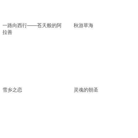
一路向西行——苍天般的阿
秋游草海
拉善
雪乡之恋
灵魂的朝圣