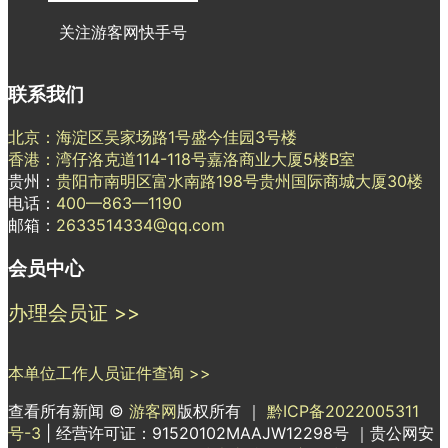
关注游客网快手号
联系我们
北京：海淀区吴家场路1号盛今佳园3号楼
香港：湾仔洛克道114-118号嘉洛商业大厦5楼B室
贵州：
贵阳市南明区富水南路198号贵州国际商城大厦30楼
电话：
400—863—1190
邮箱：
2633514334@qq.com
会员中心
办理会员证 >>
本单位工作人员证件查询 >>
查看所有新闻 ©
游客网
版权所有 ｜
黔ICP备2022005311
号-3
| 经营许可证：91520102MAAJW12298号 ｜贵公网安