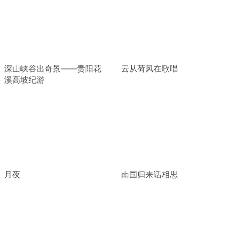
深山峡谷出奇景——贵阳花
云从荷风在歌唱
溪高坡纪游
月夜
南国归来话相思