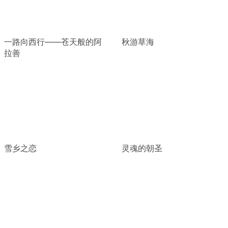
一路向西行——苍天般的阿
秋游草海
拉善
雪乡之恋
灵魂的朝圣