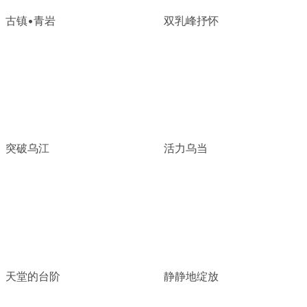
古镇•青岩
双乳峰抒怀
突破乌江
活力乌当
天堂的台阶
静静地绽放