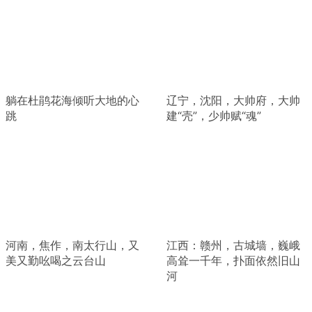
躺在杜鹃花海倾听大地的心
辽宁，沈阳，大帅府，大帅
跳
建“壳”，少帅赋“魂”
河南，焦作，南太行山，又
江西：赣州，古城墙，巍峨
美又勤吆喝之云台山
高耸一千年，扑面依然旧山
河