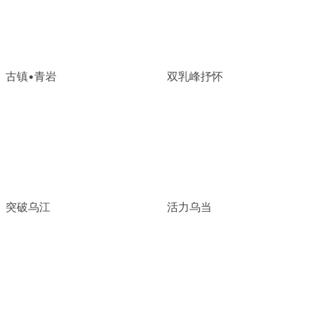
古镇•青岩
双乳峰抒怀
突破乌江
活力乌当