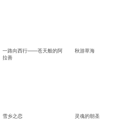
一路向西行——苍天般的阿
秋游草海
拉善
雪乡之恋
灵魂的朝圣