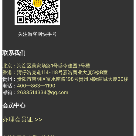
关注游客网快手号
联系我们
北京：海淀区吴家场路1号盛今佳园3号楼
香港：湾仔洛克道114-118号嘉洛商业大厦5楼B室
贵州：
贵阳市南明区富水南路198号贵州国际商城大厦30楼
电话：
400—863—1190
邮箱：
2633514334@qq.com
会员中心
办理会员证 >>