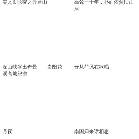
美又勤吆喝之云台山
高耸一千年，扑面依然旧山
河
深山峡谷出奇景——贵阳花
云从荷风在歌唱
溪高坡纪游
月夜
南国归来话相思