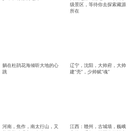
级景区，等待你去探索藏源
所在
躺在杜鹃花海倾听大地的心
辽宁，沈阳，大帅府，大帅
跳
建“壳”，少帅赋“魂”
河南，焦作，南太行山，又
江西：赣州，古城墙，巍峨