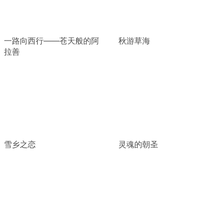
一路向西行——苍天般的阿
秋游草海
拉善
雪乡之恋
灵魂的朝圣