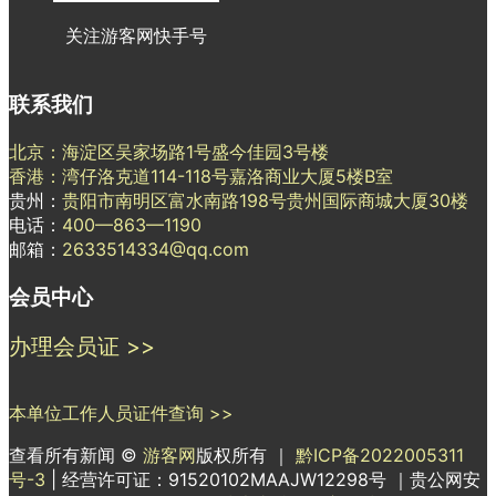
关注游客网快手号
联系我们
北京：海淀区吴家场路1号盛今佳园3号楼
香港：湾仔洛克道114-118号嘉洛商业大厦5楼B室
贵州：
贵阳市南明区富水南路198号贵州国际商城大厦30楼
电话：
400—863—1190
邮箱：
2633514334@qq.com
会员中心
办理会员证 >>
本单位工作人员证件查询 >>
查看所有新闻 ©
游客网
版权所有 ｜
黔ICP备2022005311
号-3
| 经营许可证：91520102MAAJW12298号 ｜贵公网安