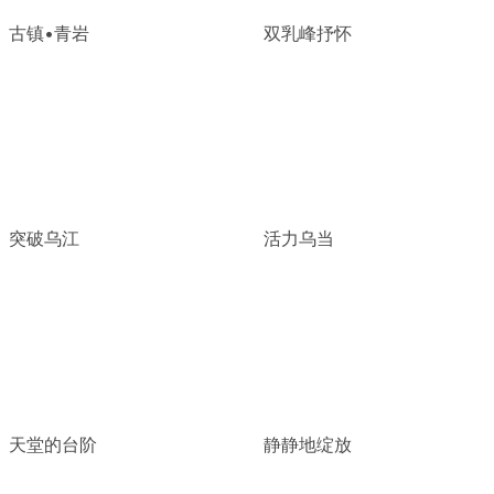
古镇•青岩
双乳峰抒怀
突破乌江
活力乌当
天堂的台阶
静静地绽放