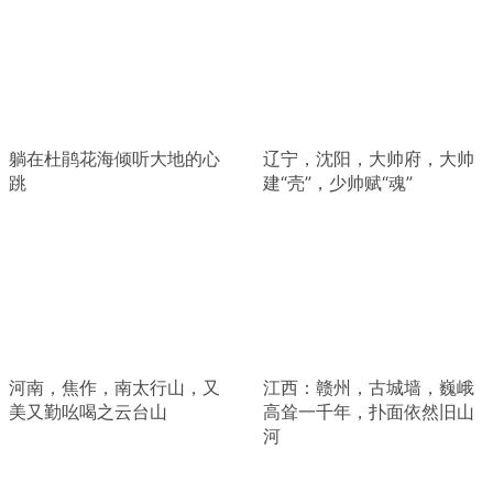
躺在杜鹃花海倾听大地的心
辽宁，沈阳，大帅府，大帅
跳
建“壳”，少帅赋“魂”
河南，焦作，南太行山，又
江西：赣州，古城墙，巍峨
美又勤吆喝之云台山
高耸一千年，扑面依然旧山
河