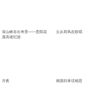
深山峡谷出奇景——贵阳花
云从荷风在歌唱
溪高坡纪游
月夜
南国归来话相思