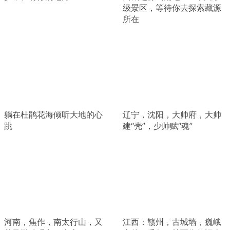
级景区，等待你去探索藏源
所在
躺在杜鹃花海倾听大地的心
辽宁，沈阳，大帅府，大帅
跳
建“壳”，少帅赋“魂”
河南，焦作，南太行山，又
江西：赣州，古城墙，巍峨