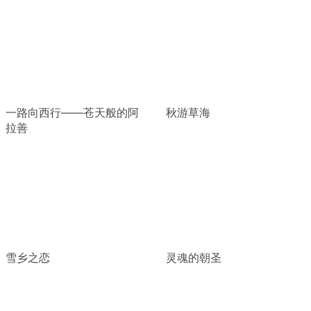
一路向西行——苍天般的阿
秋游草海
拉善
雪乡之恋
灵魂的朝圣