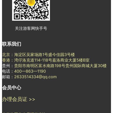
关注游客网快手号
联系我们
北京：海淀区吴家场路1号盛今佳园3号楼
香港：湾仔洛克道114-118号嘉洛商业大厦5楼B室
贵州：
贵阳市南明区富水南路198号贵州国际商城大厦30楼
电话：
400—863—1190
邮箱：
2633514334@qq.com
会员中心
办理会员证 >>