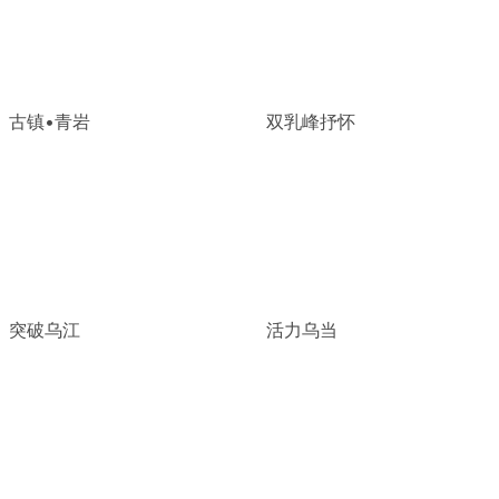
古镇•青岩
双乳峰抒怀
突破乌江
活力乌当