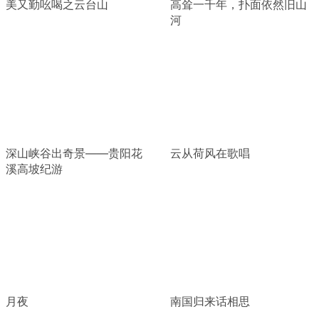
美又勤吆喝之云台山
高耸一千年，扑面依然旧山
河
深山峡谷出奇景——贵阳花
云从荷风在歌唱
溪高坡纪游
月夜
南国归来话相思