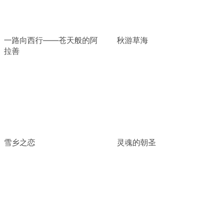
一路向西行——苍天般的阿
秋游草海
拉善
雪乡之恋
灵魂的朝圣