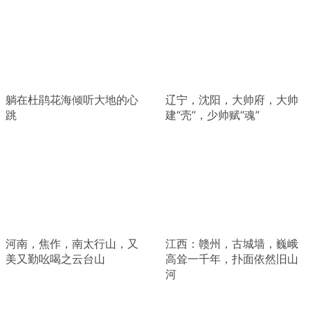
躺在杜鹃花海倾听大地的心
辽宁，沈阳，大帅府，大帅
跳
建“壳”，少帅赋“魂”
河南，焦作，南太行山，又
江西：赣州，古城墙，巍峨
美又勤吆喝之云台山
高耸一千年，扑面依然旧山
河