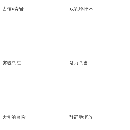
古镇•青岩
双乳峰抒怀
突破乌江
活力乌当
天堂的台阶
静静地绽放