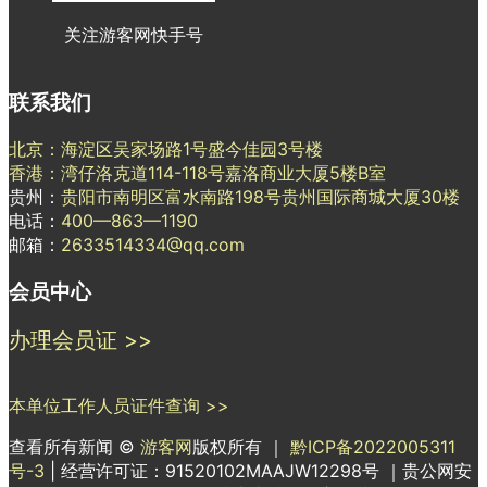
关注游客网快手号
联系我们
北京：海淀区吴家场路1号盛今佳园3号楼
香港：湾仔洛克道114-118号嘉洛商业大厦5楼B室
贵州：
贵阳市南明区富水南路198号贵州国际商城大厦30楼
电话：
400—863—1190
邮箱：
2633514334@qq.com
会员中心
办理会员证 >>
本单位工作人员证件查询 >>
查看所有新闻 ©
游客网
版权所有 ｜
黔ICP备2022005311
号-3
| 经营许可证：91520102MAAJW12298号 ｜贵公网安