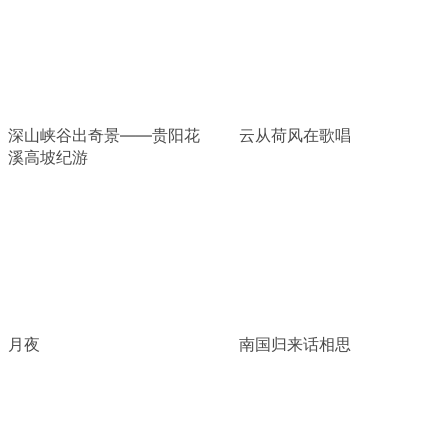
深山峡谷出奇景——贵阳花
云从荷风在歌唱
溪高坡纪游
月夜
南国归来话相思