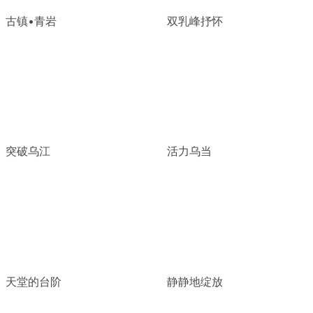
古镇•青岩
双乳峰抒怀
突破乌江
活力乌当
天堂的台阶
静静地绽放