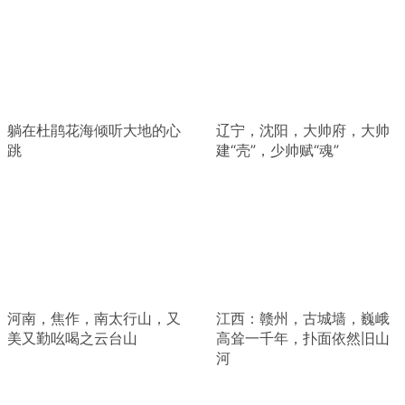
躺在杜鹃花海倾听大地的心
辽宁，沈阳，大帅府，大帅
跳
建“壳”，少帅赋“魂”
河南，焦作，南太行山，又
江西：赣州，古城墙，巍峨
美又勤吆喝之云台山
高耸一千年，扑面依然旧山
河