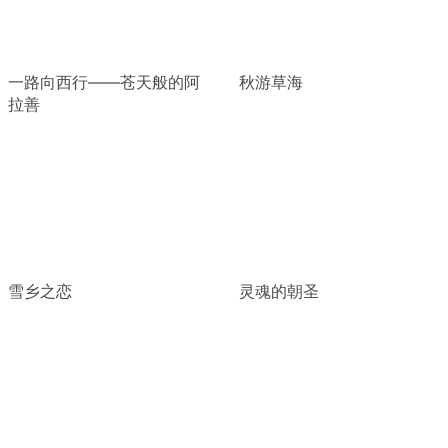
一路向西行——苍天般的阿
秋游草海
拉善
雪乡之恋
灵魂的朝圣