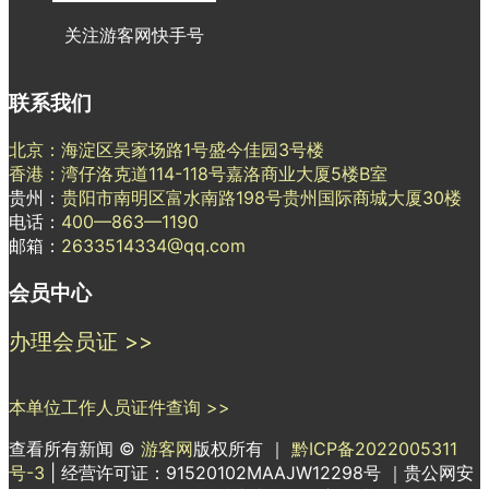
关注游客网快手号
联系我们
北京：海淀区吴家场路1号盛今佳园3号楼
香港：湾仔洛克道114-118号嘉洛商业大厦5楼B室
贵州：
贵阳市南明区富水南路198号贵州国际商城大厦30楼
电话：
400—863—1190
邮箱：
2633514334@qq.com
会员中心
办理会员证 >>
本单位工作人员证件查询 >>
查看所有新闻 ©
游客网
版权所有 ｜
黔ICP备2022005311
号-3
| 经营许可证：91520102MAAJW12298号 ｜贵公网安