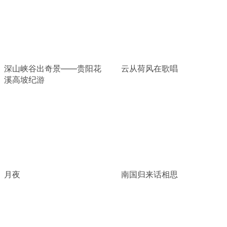
深山峡谷出奇景——贵阳花
云从荷风在歌唱
溪高坡纪游
月夜
南国归来话相思