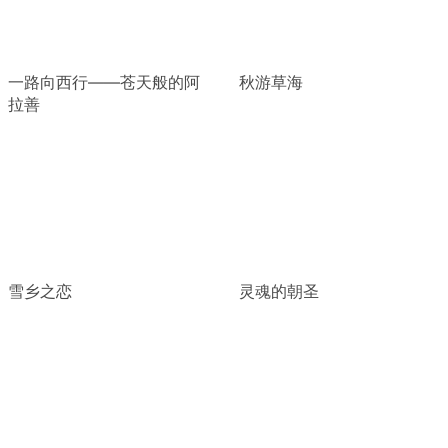
一路向西行——苍天般的阿
秋游草海
拉善
雪乡之恋
灵魂的朝圣