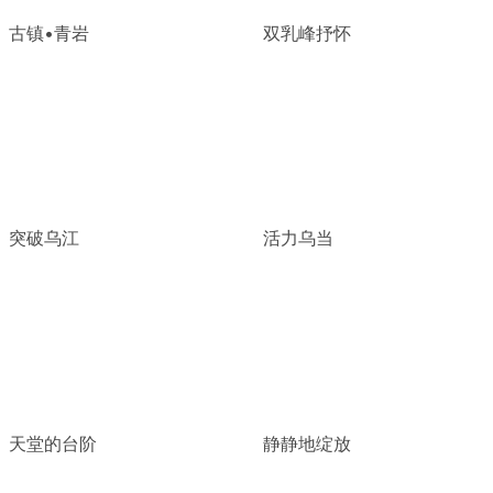
古镇•青岩
双乳峰抒怀
突破乌江
活力乌当
天堂的台阶
静静地绽放