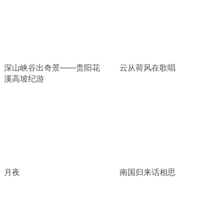
深山峡谷出奇景——贵阳花
云从荷风在歌唱
溪高坡纪游
月夜
南国归来话相思