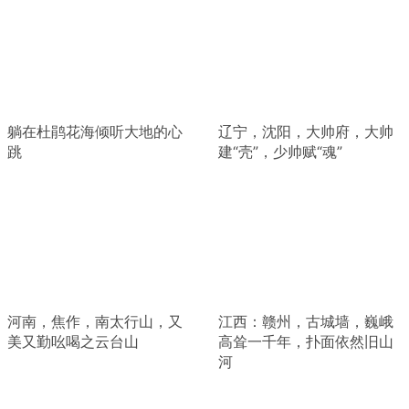
躺在杜鹃花海倾听大地的心
辽宁，沈阳，大帅府，大帅
跳
建“壳”，少帅赋“魂”
河南，焦作，南太行山，又
江西：赣州，古城墙，巍峨
美又勤吆喝之云台山
高耸一千年，扑面依然旧山
河