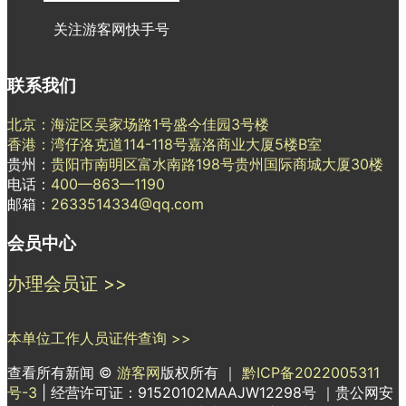
关注游客网快手号
联系我们
北京：海淀区吴家场路1号盛今佳园3号楼
香港：湾仔洛克道114-118号嘉洛商业大厦5楼B室
贵州：
贵阳市南明区富水南路198号贵州国际商城大厦30楼
电话：
400—863—1190
邮箱：
2633514334@qq.com
会员中心
办理会员证 >>
本单位工作人员证件查询 >>
查看所有新闻 ©
游客网
版权所有 ｜
黔ICP备2022005311
号-3
| 经营许可证：91520102MAAJW12298号 ｜贵公网安