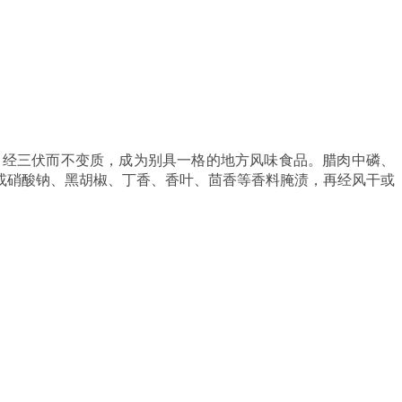
，经三伏而不变质，成为别具一格的地方风味食品。腊肉中磷、
或硝酸钠、黑
胡椒
、丁香、香叶、茴香等
香料
腌渍，再经风干或