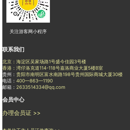
关注游客网小程序
联系我们
北京：海淀区吴家场路1号盛今佳园3号楼
香港：湾仔洛克道114-118号嘉洛商业大厦5楼B室
贵州：
贵阳市南明区富水南路198号贵州国际商城大厦30楼
电话：
400—863—1190
邮箱：
2633514334@qq.com
会员中心
办理会员证 >>