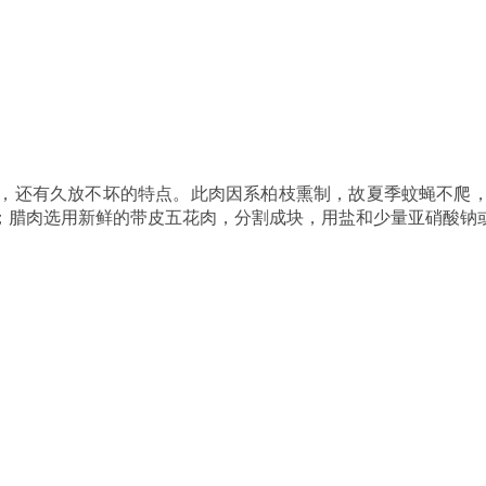
，还有久放不坏的特点。此肉因系柏枝熏制，故夏季蚊蝇不爬
；腊肉选用新鲜的带皮五花肉，分割成块，用盐和少量亚硝酸钠