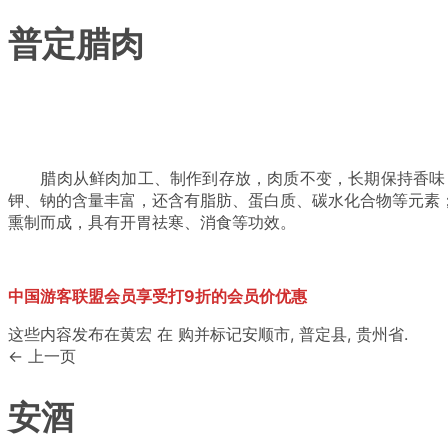
普定腊肉
腊肉
从鲜肉加工、制作到存放，肉质不变，长期保持香味
钾、钠的含量丰富，还含有脂肪、蛋白质、碳水化合物等元素
熏制而成，具有开胃祛寒、消食等功效。
中国游客联盟会员享受打9折的会员价优惠
这些内容发布在
黄宏
在
购
并标记
安顺市
,
普定县
,
贵州省
.
← 上一页
安酒