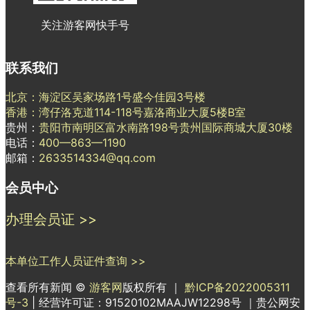
关注游客网快手号
联系我们
北京：海淀区吴家场路1号盛今佳园3号楼
香港：湾仔洛克道114-118号嘉洛商业大厦5楼B室
贵州：
贵阳市南明区富水南路198号贵州国际商城大厦30楼
电话：
400—863—1190
邮箱：
2633514334@qq.com
会员中心
办理会员证 >>
本单位工作人员证件查询 >>
查看所有新闻 ©
游客网
版权所有 ｜
黔ICP备2022005311
号-3
| 经营许可证：91520102MAAJW12298号 ｜贵公网安