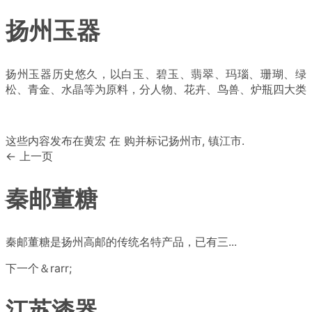
扬州玉器
扬州玉器历史悠久，以白玉、碧玉、翡翠、玛瑙、珊瑚、绿
松、青金、水晶等为原料，分人物、花卉、鸟兽、炉瓶四大类
这些内容发布在
黄宏
在
购
并标记
扬州市
,
镇江市
.
← 上一页
秦邮董糖
秦邮董糖是扬州高邮的传统名特产品，已有三...
下一个＆rarr;
江苏漆器