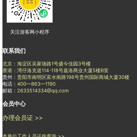
关注游客网小程序
联系我们
北京：海淀区吴家场路1号盛今佳园3号楼
香港：湾仔洛克道114-118号嘉洛商业大厦5楼B室
贵州：
贵阳市南明区富水南路198号贵州国际商城大厦30楼
电话：
400—863—1190
邮箱：
2633514334@qq.com
会员中心
办理会员证 >>
本单位工作人员证件查询 >>