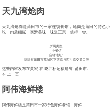
天九湾炝肉
天九湾炝肉是莆田市的一家连锁餐馆，炝肉是莆田的特色小
吃，肉质细腻，爽滑美味，味道正宗，值得一尝。
所属类型
中餐馆
店铺地址:
福建省莆田市荔城区下店路与西洪路交叉口旁
这些内容发布在
黄宏
在
吃
并标记
福建省
,
莆田市
.
← 上一页
阿伟海鲜楼
阿伟海鲜楼是莆田市一家特色海鲜餐馆，海鲜...