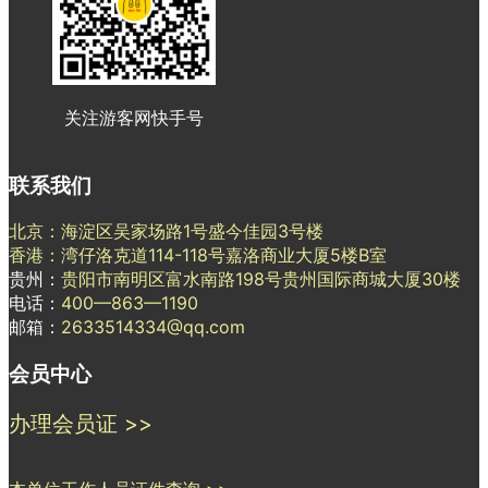
关注游客网快手号
联系我们
北京：海淀区吴家场路1号盛今佳园3号楼
香港：湾仔洛克道114-118号嘉洛商业大厦5楼B室
贵州：
贵阳市南明区富水南路198号贵州国际商城大厦30楼
电话：
400—863—1190
邮箱：
2633514334@qq.com
会员中心
办理会员证 >>