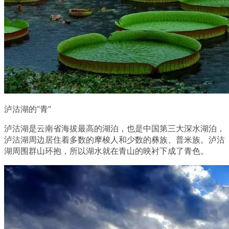
泸沽湖的“青”
泸沽湖是云南省海拔最高的湖泊，也是中国第三大深水湖泊，
泸沽湖周边居住着多数的摩梭人和少数的彝族、普米族。泸沽
湖周围群山环抱，所以湖水就在青山的映衬下成了青色。