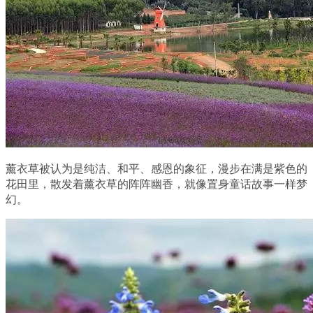
薰衣草被认为是纯洁、和平、感恩的象征，漫步在满是紫色的
花田里，散发着薰衣草的阵阵幽香，就像置身童话故事一样梦
幻。