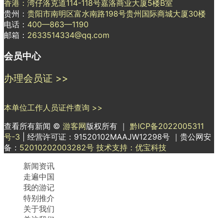
香港：湾仔洛克道114-118号嘉洛商业大厦5楼B室
贵州：
贵阳市南明区富水南路198号贵州国际商城大厦30楼
电话：
400—863—1190
邮箱：
2633514334@qq.com
会员中心
办理会员证 >>
本单位工作人员证件查询 >>
查看所有新闻 ©
游客网
版权所有 ｜
黔ICP备2022005311
号-3
| 经营许可证：91520102MAAJW12298号 ｜贵公网安
备：
52010202003282号
技术支持：优宝科技
新闻资讯
走遍中国
我的游记
特别推介
关于我们