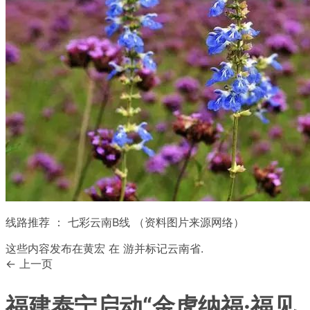
线路推荐 ： 七彩云南B线 （资料图片来源网络）
这些内容发布在
黄宏
在
游
并标记
云南省
.
← 上一页
福建泰宁启动“金虎纳福·福见