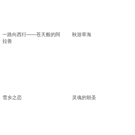
一路向西行——苍天般的阿
秋游草海
拉善
雪乡之恋
灵魂的朝圣