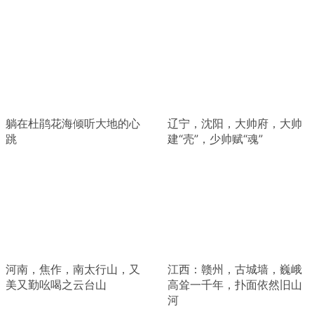
躺在杜鹃花海倾听大地的心
辽宁，沈阳，大帅府，大帅
跳
建“壳”，少帅赋“魂”
河南，焦作，南太行山，又
江西：赣州，古城墙，巍峨
美又勤吆喝之云台山
高耸一千年，扑面依然旧山
河