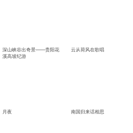
深山峡谷出奇景——贵阳花
云从荷风在歌唱
溪高坡纪游
月夜
南国归来话相思