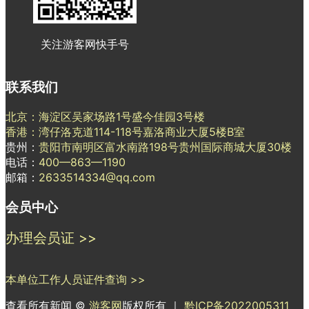
关注游客网快手号
联系我们
北京：海淀区吴家场路1号盛今佳园3号楼
香港：湾仔洛克道114-118号嘉洛商业大厦5楼B室
贵州：
贵阳市南明区富水南路198号贵州国际商城大厦30楼
电话：
400—863—1190
邮箱：
2633514334@qq.com
会员中心
办理会员证 >>
本单位工作人员证件查询 >>
查看所有新闻 ©
游客网
版权所有 ｜
黔ICP备2022005311