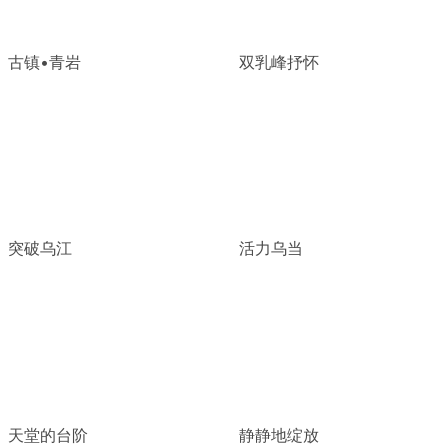
古镇•青岩
双乳峰抒怀
突破乌江
活力乌当
天堂的台阶
静静地绽放